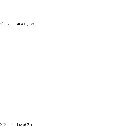
ダブリュー・エス）』の
ーユーFiora(フィ