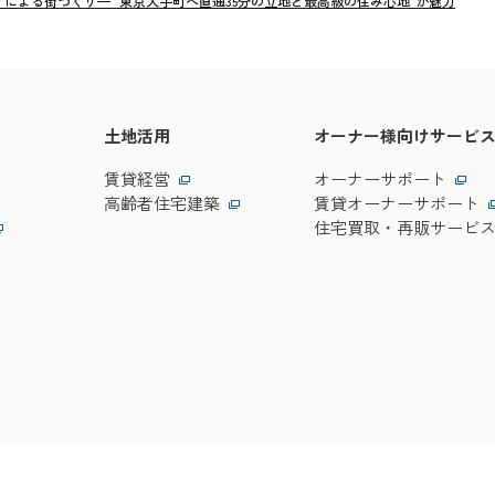
」による街づくり— "東京大手町へ直通35分の立地と最高級の住み心地"が魅力
土地活用
オーナー様向けサービ
賃貸経営
オーナーサポート
高齢者住宅建築
賃貸オーナーサポート
住宅買取・再販サービ