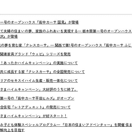
一号のオープンハウス『街中カーサ 国見』が登場
て夫婦の住まいの夢、家族のふれあいを実現する— 栃木県第一号のオープンハウス
沢』が登場
族の夢を育む家「クレスカーサ」— 関西で第1号のオープンハウス『街中カーサ ふ
関連家具ブランド『ウェピ』シリーズを発売
！あったかハイムキャンペーン』の実施について
共に成長する家『クレスカーサ』の全国発売について
リアのセキスイハイム生産・販売一体化について
さまハイムキャンペーン」大好評のうちに終了。
第一号の『街中カーサ平田ヒルズ』がオープン
合住宅『レトアデュエット』の発売について
さまハイムキャンペーン』が好スタート！
み子ども体験スペシャルプログラム— 『日本の住まいアドベンチャー』を開催 住
解向上を目指す