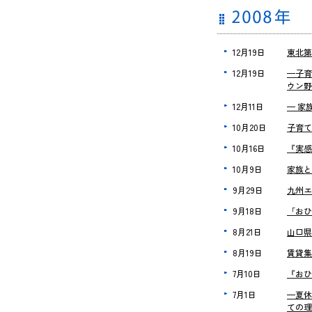
12月19日
東北第
12月19日
—子育
ウン野
12月11日
— 家
10月20日
子育て
10月16日
『実感
10月9日
家族と
9月29日
九州エ
9月18日
「おひ
8月21日
山口県
8月19日
賃貸集
7月10日
『おひ
7月1日
—夏休
ての理