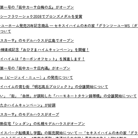
第一号の『街中カーサ白梅の丘』がオープン
シーフラワーショウ2008でブロンズメダルを受賞
ーユーホーム発売25年記念商品 — セキスイハイムの木の家『グランツーユーWS（
ついて
スカーサ』のモデルハウスが広島でオープン
000棟達成記念『おひさまハイムキャンペーン』を開催！
イハイムは『カーボンオフセット』を推進します！
第一号の『街中カーサ庄内通』がオープン
 new（ビージェイ・ニュー）』の発売について
イハイムの育む街 『明石高丘プロジェクト』の分譲開始について
い」「街」「自然」が調和した『ハーモネートタウン錦帯橋』の分譲開始について
たかハイムキャンペーン』が好調
スカーサ』のモデルハウスがオープ
熱住宅『シェダン』の札幌モデルハウスがオープン
イスパーク船橋美し学園』の販売開始について —「セキスイハイムの木の家「グランツ