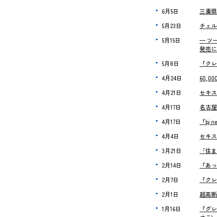
6月5日
三重県
5月23日
チェル
5月15日
— ツ
発売に
5月8日
『クレ
4月24日
60,
4月21日
セキス
4月17日
名古屋
4月17日
『bj
4月4日
セキス
3月21日
「住ま
2月14日
『あっ
2月7日
『クレ
2月1日
超高断
1月16日
『グレ