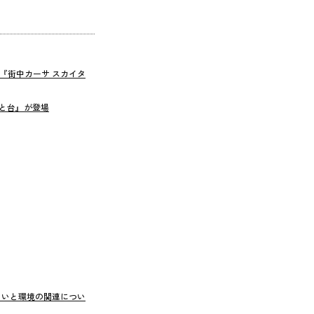
『街中カーサ スカイタ
じと台』が登場
まいと環境の関連につい