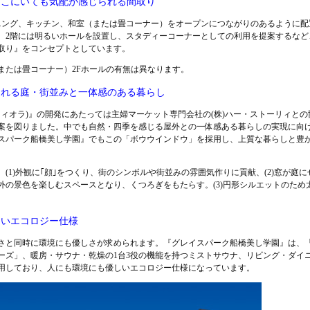
どこにいても気配が感じられる間取り
ニング、キッチン、和室（または畳コーナー）をオープンにつながりのあるように配
。2階には明るいホールを設置し、スタディーコーナーとしての利用を提案するなど
取り』をコンセプトとしています。
または畳コーナー）2Fホールの有無は異なります。
られる庭・街並みと一体感のある暮らし
a(フィオラ)』の開発にあたっては主婦マーケット専門会社の(株)ハー・ストーリィと
案を図りました。中でも自然・四季を感じる屋外との一体感ある暮らしの実現に向
スパーク船橋美し学園』でもこの「ボウウインドウ」を採用し、上質な暮らしと豊
(1)外観に｢顔｣をつくり、街のシンボルや街並みの雰囲気作りに貢献、(2)窓が庭
外の景色を楽しむスペースとなり、くつろぎをもたらす。(3)円形シルエットのため
しいエコロジー仕様
さと同時に環境にも優しさが求められます。『グレイスパーク船橋美し学園』は、
ーズ」、暖房・サウナ・乾燥の1台3役の機能を持つミストサウナ、リビング・ダイ
用しており、人にも環境にも優しいエコロジー仕様になっています。