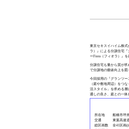
東京セキスイハイム株式会
ラ）』による分譲住宅『
ーFiora（フィオラ）
分譲住宅も量から質が求
で分譲地の価値向上を図
今回採用の『グランツーユ
（庭や敷地周辺）をつな
活スタイル」を求める層
通しの良さ、庭との一体
所在地
船橋市坪井町
交通
東葉高速
総区画数
全41区画