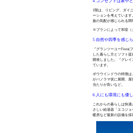
4.コンセプトは家中
1階は、リビング、ダイ
ーションを考えています
族の気配が感じられる間
※プランによって和室（
5.自然や四季を感じ
『グランツーユーFior
した暮らし方とソフト提
開発しました。『グレイ
ています。
ボウウインドウの特徴は、
がパノラマ状に展開、屋
当たりが良いなど。
6.人にも環境にも優
これからの暮らしは快適
さしい給湯器「エコジョ
暖房など最新の設備を採