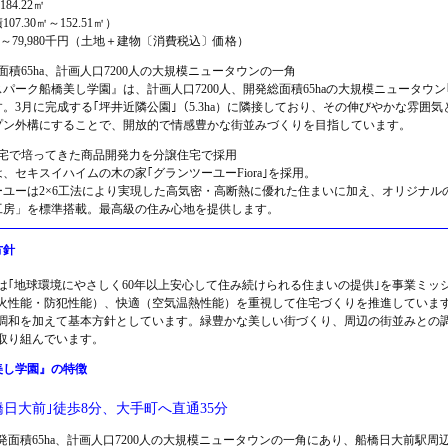
184.22㎡
07.30㎡～152.51㎡）
0千円～79,980千円（土地＋建物〔消費税込〕価格）
面積65ha、計画人口7200人の大規模ニュータウンの一角
パーク船橋美し学園』は、計画人口7200人、開発総面積65haの大規模ニュータウン
。3月に完成する｢坪井近隣公園｣（5.3ha）に隣接しており、その伸びやかな雰囲
プン外構にすることで、開放的で情感豊かな街並みづくりを目指しています。
住宅で培ってきた商品開発力を分譲住宅で採用
、セキスイハイムの木の家｢グランツーユーFiora｣を採用。
ーユーは2×6工法により実現した高気密・高断熱に優れた住まいに加え、オリジナル
工房」を標準搭載。最高級の住み心地を提供します。
方針
は｢地球環境にやさしく60年以上安心して住み続けられる住まいの提供｣を事業ミッ
火性能・防犯性能）、快適（空気温熱性能）を重視して住宅づくりを推進していま
調和を加えて基本方針としています。緑豊かな美しい街づくり、周辺の街並みとの
取り組んでいます。
美し学園』の特徴
橋日大前｣徒歩8分、大手町へ直通35分
面積65ha、計画人口7200人の大規模ニュータウンの一角にあり、船橋日大前駅