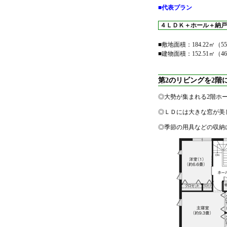
■代表プラン
４ＬＤＫ＋ホール＋納戸
■敷地面積
：
184.22㎡（5
■建物面積
：
152.51㎡（4
第2のリビングを2階
◎大勢が集まれる2階ホ
◎ＬＤには大きな窓が美
◎季節の用具などの収納