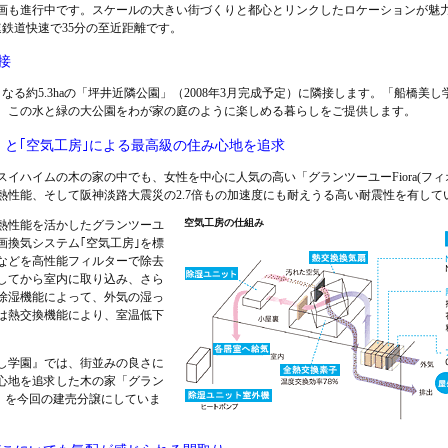
画も進行中です。スケールの大きい街づくりと都心とリンクしたロケーションが魅
速鉄道快速で35分の至近距離です。
接
なる約5.3haの「坪井近隣公園」（2008年3月完成予定）に隣接します。「船橋美
、この水と緑の大公園をわが家の庭のように楽しめる暮らしをご提供します。
法」と｢空気工房｣による最高級の住み心地を追求
イハイムの木の家の中でも、女性を中心に人気の高い「グランツーユーFiora(フィオ
熱性能、そして阪神淡路大震災の2.7倍もの加速度にも耐えうる高い耐震性を有して
空気工房の仕組み
熱性能を活かしたグランツーユ
画換気システム｢空気工房｣を標
などを高性能フィルターで除去
してから室内に取り込み、さら
除湿機能によって、外気の湿っ
は熱交換機能により、室温低下
し学園』では、街並みの良さに
心地を追求した木の家「グラン
ラ)」を今回の建売分譲にしていま