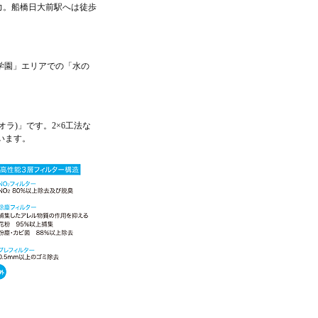
力。船橋日大前駅へは徒歩
し学園」エリアでの「水の
ラ)」です。2×6工法な
います。