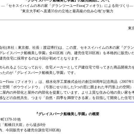
『グレイスパーク船橋美し学園』の販売開始について
—「セキスイハイムの木の家「グランツーユーFiora(フィオラ)」による街づくり—
"東京大手町へ直通35分の立地と最高級の住み心地"が魅力
東
社(本社：東京都、社長：渡辺博行)は、この度、セキスイハイムの木の家『グランツー
グレイスパーク船橋美し学園』全41区画（内、建売住宅10区画）を本格的に販売い
』を建売住宅に採用するのは今回が初めてとなります。
められるようになっており、住宅メーカーとして戸建住宅で培ってきた商品開発力
ったのが『グレイスパーク船橋美し学園』です。
ーFiora（フィオラ）』は、積水化学工業株式会社の創立60周年記念商品（2007
ぐ空間「ボウウインドウ」（弓形にせり出した5つの窓に囲まれた半円形上の空間）
に屋内の外部化と屋外の内部化を提案しています。より上質な住み心地の良い家を
感などの自然共生、つまり「自然・四季を満喫できる家」を目指して開発した住宅
『グレイスパーク船橋美し学園』の概要
1379-10 他
道「船橋日大前」から徒歩8分
(内、今回販売する建売分譲住宅10区画)