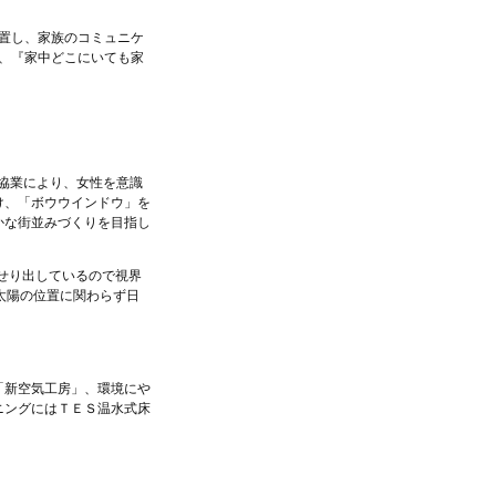
置し、家族のコミュニケ
、『家中どこにいても家
の協業により、女性を意識
け、「ボウウインドウ」を
かな街並みづくりを目指し
にせり出しているので視界
太陽の位置に関わらず日
「新空気工房」、環境にや
ニングにはＴＥＳ温水式床