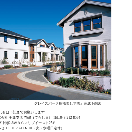
『グレイスパーク船橋美し学園』完成予想図
わせは下記までお願いします
千葉支店 寺嶋（てらしま） TEL.043-212-8594
浜区中瀬2-6ＷＢＧマリブイースト25Ｆ
TEL.0120-173-101（火・水曜日定休）