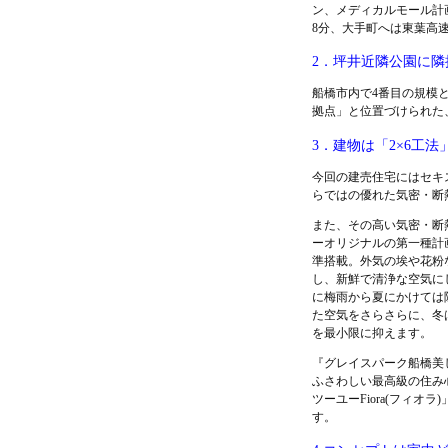
ン、メディカルモール計
8分、大手町へは東葉高
2．坪井近隣公園に隣
船橋市内で4番目の規模と
拠点」と位置づけられた
3．建物は「2×6工
今回の建売住宅にはセキス
らではの優れた気密・断
また、その高い気密・断
ーオリジナルの第一種計
準搭載。外気の埃や花粉
し、新鮮で清浄な空気に
に梅雨から夏にかけては
た空気をさらさらに、冬
を最小限に抑えます。
『グレイスパーク船橋美
ふさわしい最高級の住み
ツーユーFiora(フィオ
す。