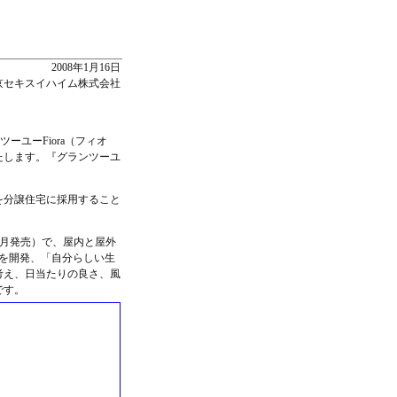
2008年1月16日
京セキスイハイム株式会社
ユーFiora（フィオ
たします。『グランツーユ
を分譲住宅に採用すること
年1月発売）で、屋内と屋外
を開発、「自分らしい生
考え、日当たりの良さ、風
です。