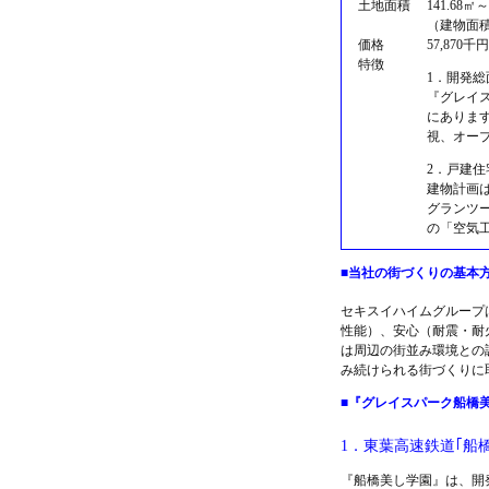
土地面積
141.68㎡～
（建物面積1
価格
57,87
特徴
1．開発総
『グレイス
にあります
視、オー
2．戸建
建物計画は
グランツ
の「空気
■当社の街づくりの基本
セキスイハイムグループ
性能）、安心（耐震・耐
は周辺の街並み環境との
み続けられる街づくりに
■『グレイスパーク船橋
1．東葉高速鉄道｢船
『船橋美し学園』は、開発