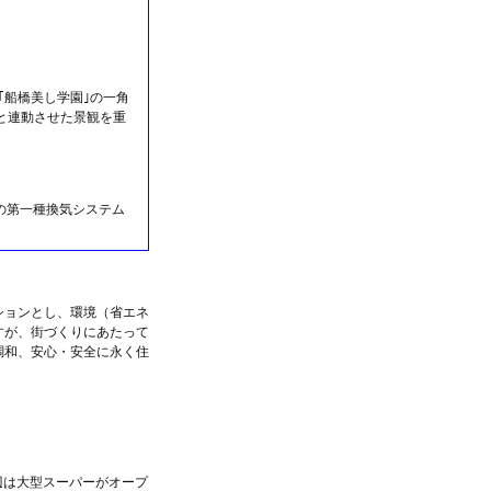
｢船橋美し学園｣の一角
気と連動させた景観を重
の第一種換気システム
ションとし、環境（省エネ
すが、街づくりにあたって
調和、安心・安全に永く住
周辺は大型スーパーがオープ