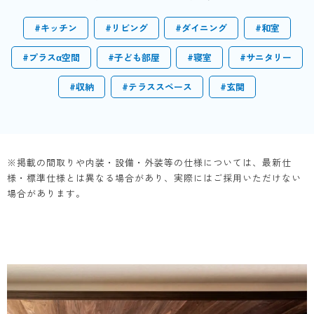
#キッチン
#リビング
#ダイニング
#和室
#プラスα空間
#子ども部屋
#寝室
#サニタリー
#収納
#テラススペース
#玄関
※掲載の間取りや内装・設備・外装等の仕様については、最新仕
様・標準仕様とは異なる場合があり、実際にはご採用いただけない
場合があります。