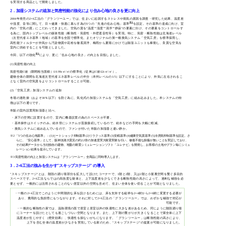
を実現する商品として開発しました。
2．加湿システムの追加と気密性能の強化により住み心地の良さを更に向上
2004年発売の2×6工法の「グランツーユー」では、住まいに起因するストレスや病気の原因を調査・研究した結果、温度差
※2
や湿度、音等に関して、日々健康・快適に暮らす為の5つの「先進の住み心地」基準
を設定。その基準の達成に向け、室
内の「空気の質」にこだわってきました。空気の質を"温度""湿度""清浄""静寂"の要素に分け、その要素をコントロールす
る為に、国内トップレベルの躯体性能（断熱性・気密性・外壁遮音性等）を実現。特に、気密・断熱性能は北海道レベル
（次世代省エネ基準Ⅰ地域）の基準を全国で標準化、またオリジナルの第一種換気システム「空気工房」を標準採用し、
高性能フィルターが外気から汚染物質や花粉を徹底清浄、梅雨から夏場にかけては除湿ユニットも稼動し、良質な空気を
室内に供給することを可能としました。
※3
今回、以下の強化
により、更に「住み心地の良さ」の向上を目指しました。
(1)気密性能の向上
気密性能C値（隙間相当面積）≦0.99c㎡/㎡の標準化（従来はC値≦2c㎡/㎡）。
建物全体の隙間を北海道次世代省エネ基準レベルの半分（本州レベルの1/5）以下にすることにより、外気に左右されるこ
となく室内の空気質をよりコントロールすることが可能。
(2)「空気工房」加湿システムの追加
冬場の過乾燥（およそ30％以下）を防ぐ為に、気化式の加湿システムを「空気工房」に組み込みました。本システムの特
徴は以下の通りです。
市販の室内設置用加湿器と比べ、
・床下の空間に設置するので、室内に機器設置の為のスペースが不要。
・基本操作はスイッチのみ。給水管にシステムが直接接続しているので、給水などの手間を大幅に軽減。
・換気システムに組み込んでいるので、ファンが付いた市販の加湿器と違い静か。
※2 「5つの住み心地基準」：(1)ヒートショック抑制基準 (2)リラクッス基準 (3)安眠基準 (4)健康空気質基準 (5)冷房病抑制基準を設定。さ
らに、「安心基準」として、阪神淡路大震災の約2.2倍の加速度実大耐震実験を行い、修復不能な損傷が無いことを実証しており、
その結果データから当社独自の建物、地盤の耐震シミュレーションソフト「ユレナビ」を開発し、お客様の土地やプラン毎にシミュ
レーション結果を提示しています。
※3 気密性能の向上と加湿システムは「グランツーユー」全商品に同時導入します。
3．2×6工法の強みを生かす"スキップステージ" の導入
"スキップステージ"とは、階段の踊り場部分を拡大して設けたコーナーで、1階と2階、又は2階と小屋裏空間を繋ぐ多目的
スペースです。2×6工法ならではの高強度な躯体と、上下温度差を少なくできる断熱性能の高さによって、過剰な補強を必
要とせず、一般的には活用されることのない居室以外の空間も含めて、住まい全体を使い切ることが可能となりました。
・一般の2×4工法でこのように中間階的な床を設けるためには、床を支持する縦枠を2×4材から2×6材に変更する必要が
あり、費用的な負担増にもつながります。それに対して2×6工法の「グランツーユー」では、わずかな補強で対応が
可能です。
・一般的な断熱性の家では、温熱環境の面で居室と居室以外の快適性に大きな差があるため、同じように階段踊り場
にコーナーを設けたとしても過ごしづらい空間となります。また、上下階の繋がりが大きくなることで家全体に上下
温度差が生じやすく（煙突効果）、快適性を損ないがちになります。「グランツーユー」は断熱性能の高さにより、
上下を含む全体の温度差が少なさを実現している家のため、"スキップステージ"の提案が可能になりました。