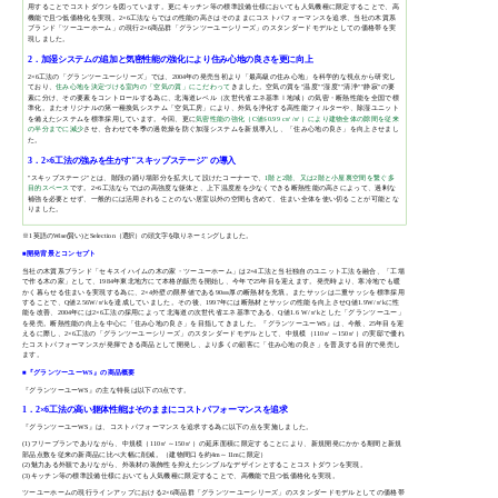
用することでコストダウンを図っています。更にキッチン等の標準設備仕様においても人気機種に限定することで、高
機能で且つ低価格化を実現。2×6工法ならではの性能の高さはそのままにコストパフォーマンスを追求、当社の木質系
ブランド「ツーユーホーム」の現行2×6商品群「グランツーユーシリーズ」のスタンダードモデルとしての価格帯を実
現しました。
2．加湿システムの追加と気密性能の強化により住み心地の良さを更に向上
2×6工法の「グランツーユーシリーズ」では、2004年の発売当初より「最高級の住み心地」を科学的な視点から研究し
ており、
住み心地を決定づける室内の「空気の質」にこだわって
きました。空気の質を"温度""湿度""清浄""静寂"の要
素に分け、その要素をコントロールする為に、北海道レベル（次世代省エネ基準Ⅰ地域）の気密・断熱性能を全国で標
準化。またオリジナルの第一種換気システム「空気工房」により、外気を浄化する高性能フィルターや、除湿ユニット
を備えたシステムを標準採用しています。今回、更に
気密性能の強化（C値≦0.99 c㎡/㎡）により建物全体の隙間を従来
の半分までに減少
させ、合わせて冬季の過乾燥を防ぐ加湿システムを新規導入し、「住み心地の良さ」を向上させまし
た。
3．2×6工法の強みを生かす"スキップステージ" の導入
"スキップステージ"とは、階段の踊り場部分を拡大して設けたコーナーで、
1階と2階、又は2階と小屋裏空間を繋ぐ多
目的スペース
です。2×6工法ならではの高強度な躯体と、上下温度差を少なくできる断熱性能の高さによって、過剰な
補強を必要とせず、一般的には活用されることのない居室以外の空間も含めて、住まい全体を使い切ることが可能とな
りました。
※1 英語のWise(賢い)とSelection（選択）の頭文字を取りネーミングしました。
■開発背景とコンセプト
当社の木質系ブランド「セキスイハイムの木の家・ツーユーホーム」は2×4工法と当社独自のユニット工法を融合、「工場
で作る木の家」として、1984年東北地方にて本格的販売を開始し、今年で25年目を迎えます。発売時より、寒冷地でも暖
かく暮らせる住まいを実現する為に、2×4外壁の限界値である90㎜厚の断熱材を充填。またサッシは二重サッシを標準採用
することで、Q値2.56W/㎡kを達成していました。その後、1997年には断熱材とサッシの性能を向上させQ値1.9W/㎡kに性
能を改善、2004年には2×6工法の採用によって北海道の次世代省エネ基準である、Q値1.6 W/㎡kとした「グランツーユー」
を発売。断熱性能の向上を中心に「住み心地の良さ」を目指してきました。『グランツーユーWS』は、今般、25年目を迎
えるに際し、2×6工法の「グランツーユーシリーズ」のスタンダードモデルとして、中規模（110㎡～150㎡）の実邸で優れ
たコストパフォーマンスが発揮できる商品として開発し、より多くの顧客に「住み心地の良さ」を普及する目的で発売し
ます。
■『グランツーユーWS』の商品概要
『グランツーユーWS』の主な特長は以下の3点です。
1．2×6工法の高い躯体性能はそのままにコストパフォーマンスを追求
『グランツーユーWS』は、コストパフォーマンスを追求する為に以下の点を実施しました。
(1)フリープランでありながら、中規模（110㎡～150㎡）の延床面積に限定することにより、新規開発にかかる期間と新規
部品点数を従来の新商品に比べ大幅に削減。（建物間口を約4m～11mに限定）
(2)魅力ある外観でありながら、外装材の装飾性を抑えたシンプルなデザインとすることコストダウンを実現。
(3)キッチン等の標準設備仕様においても人気機種に限定することで、高機能で且つ低価格化を実現。
ツーユーホームの現行ラインアップにおける2×6商品群「グランツーユーシリーズ」のスタンダードモデルとしての価格帯