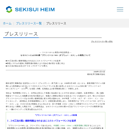
ホーム
プレスリリース一覧
プレスリリース
プレスリリース一覧へ戻る
— ツーユーホーム発売25年記念商品 —
セキスイハイムの木の家『グランツーユーWS（ダブリュー・エス）』の発売について
■2×6工法の高い躯体性能はそのままにコストパフォーマンスを追求
■加湿システムの追加と気密性能の強化により住み心地の良さを更に向上
■2×6工法の強みを生かす"スキップステージ"の導入
2008年5月15日
積水化学工業株式会社
積水化学工業株式会 社住宅カンパニー（プレジデント：高下貞二）は、2008年5月30日（土）から、新規外観デザインの採
用により高性能な2×6工法シリーズのコストパフォーマンスを更に追求したセキスイハイムの木の家『グランツーユー
※1
WS（ダブリュー・エス)
』を全国（沖縄、北海道および多雪地域を除く）で発売します。
当社は「地球環境にやさしく、60年以上安心して快適に住み続けることのできる住まいの提供」を基本理念に、高い温熱
性能をベースにした光熱費ゼロ住宅の普及など、快適さと環境を両立させる住まいづくりを進めています。特に2×6工法の
グランツーユーシリーズはその高い躯体性能と省エネ性が認められ、2007年度「ハウス・オブ・ザ・イヤー・イン・エレ
クトロニック」（財団法人 日本地域開発センター）の特別賞を受賞しまた。今回発売する『グランツーユーWS（ダブリュ
ー・エス）』は、その2×6工法の性能をさらに向上させ、且つ中規模（110㎡～150㎡）の実邸でコストパフォーマンスが発
揮できるよう開発した商品です。この新商品は、セキスイハイムの木の家2×6工法グランツーユーシリーズの第四弾であ
り、一層のラインアップ充実を図るものです。
『グランツーユーWS（ダブリュー・エス）』の特徴
1．2×6工法の高い躯体性能はそのままにコストパフォーマンスを追求
『グランツーユーWS』は、フリープランでありながら、
中規模（110㎡～150㎡）の延床面積に限定
することにより、
新規開発にかかる期間と新規部品点数を従来の新商品に比べ大幅に削減。また、装飾性を抑えたシンプルな外装材を使