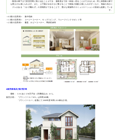
・階段や廊下まで居室空間に取り込むことができ、屋根面まで目一杯使い切ることができるため、同じ床面積の家で
も豊かさを感じられます。また、上下階がゆるやかに繋がることで家族の気配が感じられやすくなり、視線の高さに
ズレがある「つかず離れず」の居場所ができることで、豊かな家族間のコミュニケーションの形成も提案していま
す。
＜0.5階の活用例＞ 集中収納
＜1.5階の活用例＞ コージーコーナー、キッズリビング、ウォークインクロゼット等
＜2.5階の活用例＞ 書斎、ホビーコーナー、季節収納等
■販売価格及び販売計画
価格：
3.3㎡あたり58万円台（消費税込み）から。
販売計画：
『グランツーユーWS』は年間400棟。
「グランツーユー」総数にて2008年度年間1,050棟を計画。