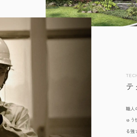
TEC
テ
職人
ゅう
る強