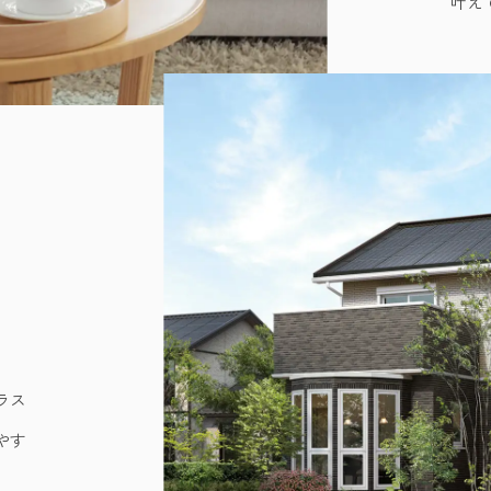
叶え
ラス
やす