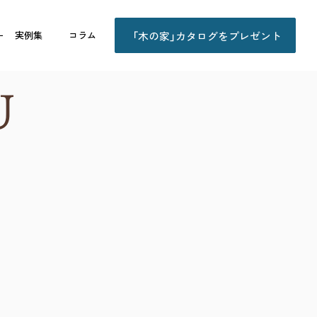
「木の家」カタログをプレゼント
ー
実例集
コラム