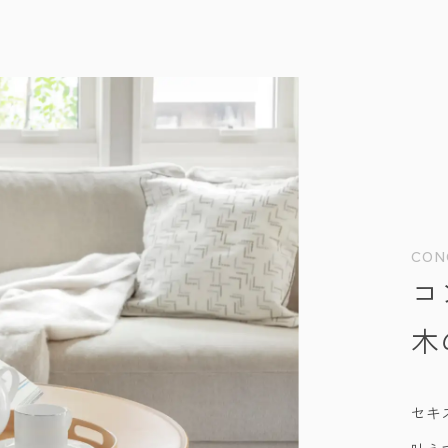
CON
コ
木
セキ