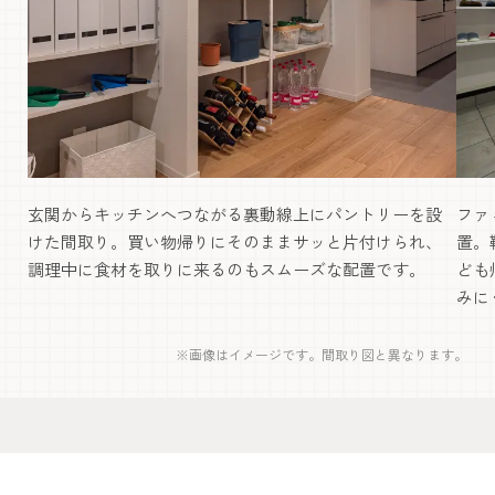
玄関からキッチンへつながる裏動線上にパントリーを設
ファ
けた間取り。買い物帰りにそのままサッと片付けられ、
置。
調理中に食材を取りに来るのもスムーズな配置です。
ども
みに
※画像はイメージです。間取り図と異なります。