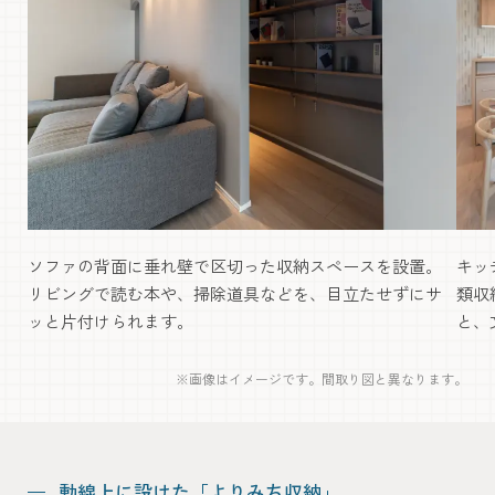
ソファの背面に垂れ壁で区切った収納スペースを設置。
キッ
リビングで読む本や、掃除道具などを、目立たせずにサ
類収
ッと片付けられます。
と、
※画像はイメージです。間取り図と異なります。
動線上に設けた「よりみち収納」