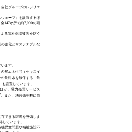
、自社グループのレジリエ
スウェーブ」を設置するほ
7か所で約7,000tの雨
による電柱倒壊被害を防ぐ
制の強化とサステナブルな
ています。
1
の省エネ住宅（セキスイ
分の飲料水を確保する「飲
」も設置しています。
るほか、電力売買サービス
2
。また、地震発生時に自
共存できる環境を整備しま
取得しています。
待機児童問題や福祉施設不