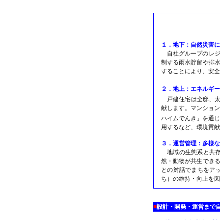
１．地下：自然災害に
自社グループのレ
制する雨水貯留や排
することにより、安全
２．地上：エネルギー
戸建住宅は全邸、太
献します。マンション
ハイムでんき」を通じ
用するなど、環境貢献
３．運営管理：多様な
地域の生態系と共
然・動物が共生でき
との対話でまちをア
ち）の維持・向上を図
■
設計・開発・運営まで