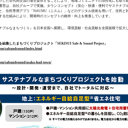
介した世代間交流の場を提供することにより、地域コミュニティの活性化にも取り
運営は、自社グループで実施。タウンコンセプト（安心・快適・便利でサステナブ
と、住民専用アプリ「NiSUMU（ニスム）」などのデジタル技術を用いて、住民と
する仕組みにより、開発時のコンセプトの維持・向上を推進しています。
ナブルなまちづくり』を日本全国へ展開し、環境貢献・社会貢献を全国規模で拡大
たまちづくりプロジェクト「SEKISUI Safe & Sound Project」
com/safeandsound/index.html
com/safeandsound/asaka-lead-town/