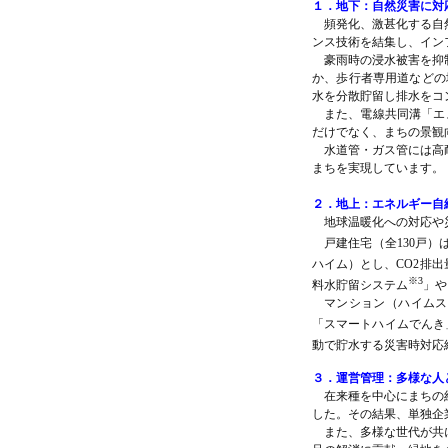
１．地下：自然災害に対
頻発化、激甚化する自
ンス技術を結集し、イン
豪雨時の浸水被害を抑
か、歩行者専用道などの地
水を分散貯留し排水をコ
また、電線共同溝「エ
だけでなく、まちの景観
水道管・ガス管には高
まちを実現しています。
２．地上：エネルギー自
地球温暖化への対応や
戸建住宅（全130戸
ハイム）とし、CO2排
※3
料水貯留システム
」や
マンション（ハイムス
「スマートハイムでんき
動で貯水する災害時対応
３．運営管理：多様な人
在来種を中心にまちの
した。その結果、単独企業
また、多様な世代が共