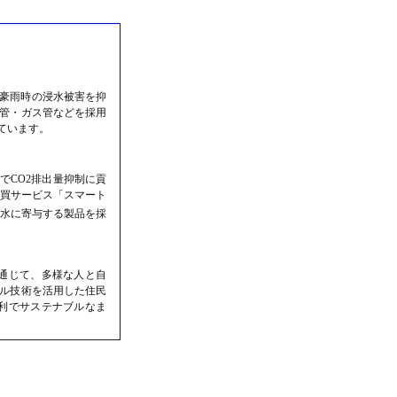
豪雨時の浸水被害を抑
管・ガス管などを採用
ています。
でCO2排出量抑制に貢
売買サービス「スマート
水に寄与する製品を採
通じて、多様な人と自
ル技術を活用した住民
利でサステナブルなま