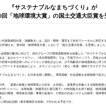
『サステナブルなまちづくり』が
30回「地球環境大賞」の国土交通大臣賞を
（代表取締役社長：加藤敬太）は、設計・開発・運営まで自社でトータルに対応す
が評価され、第30回「地球環境大賞」において「国土交通大臣賞」を受賞しました。
・社会課題の解決に向けて、自社グループの環境貢献技術を結集した『サステナブル
ある「あさかリードタウン」（埼玉県朝霞市）では、①地下のインフラ、②地上の
の対策や自然災害へのレジリエンス強化をはじめ、少子高齢化や地域過疎化に伴う
ップデートする仕組みにより、タウンコンセプト（安心・快適・便利でサステナブ
ナブルなまちづくり』を日本全国へ展開し、環境貢献・社会貢献を全国規模で拡大
992年、「産業の発展と地球環境との共生」を目指し、産業界を対象とする顕彰制度
WWF ジャパン、名誉総裁：秋篠宮文仁親王殿下）の特別協力を得て創設。地球温
製品の開発、環境保全活動・事業の促進や、21世紀の社会システムの探求、地球環
す。
28日に明治記念館（東京都港区元赤坂）で行われる予定です。