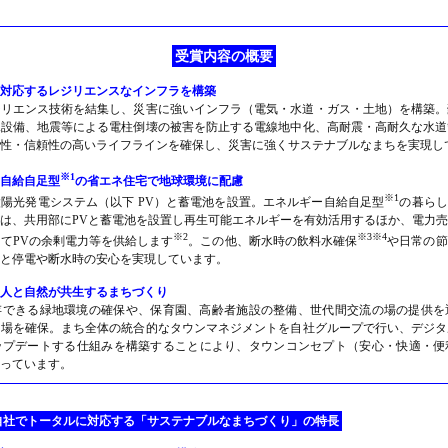
受賞内容の概要
対応するレジリエンスなインフラを構築
ジリエンス技術を結集し、災害に強いインフラ（電気・水道・ガス・土地）を構築。
水設備、地震等による電柱倒壊の被害を防止する電線地中化、高耐震・高耐久な水道
性・信頼性の高いライフラインを確保し、災害に強くサステナブルなまちを実現し
※1
自給自足型
の省エネ住宅で地球環境に配慮
※1
陽光発電システム（以下 PV）と蓄電池を設置。エネルギー自給自足型
の暮らし
は、共用部にPVと蓄電池を設置し再生可能エネルギーを有効活用するほか、電力
※2
※3※4
てPVの余剰電力等を供給します
。この他、断水時の飲料水確保
や日常の節
と停電や断水時の安心を実現しています。
人と自然が共生するまちづくり
存できる緑地環境の確保や、保育園、高齢者施設の整備、世代間交流の場の提供を
る場を確保。まち全体の統合的なタウンマネジメントを自社グループで行い、デジタ
ップデートする仕組みを構築することにより、タウンコンセプト（安心・快適・便
っています。
自社でトータルに対応する「サステナブルなまちづくり」の特長