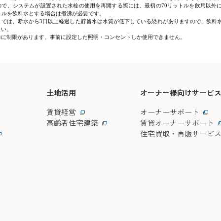
ので、システムが設置された水栓の使用を再開する際には、最初の70リットルを飲用以外
トルを飲料水とする場合は煮沸が必要です。
」では、断水から3日以上経過した貯留水は水質が低下している恐れがありますので、飲料
さい。
力に制限があります。事前に設定した照明・コンセントしか使用できません。
土地活用
オーナー様向けサービ
賃貸経営
オーナーサポート
高齢者住宅建築
賃貸オーナーサポート
住宅買取・再販サービ