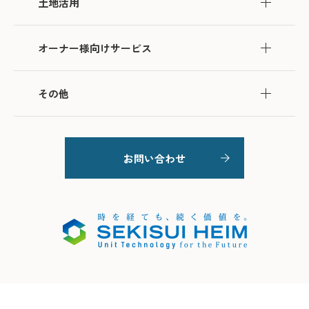
土地活用
オーナー様向けサービス
その他
お問い合わせ