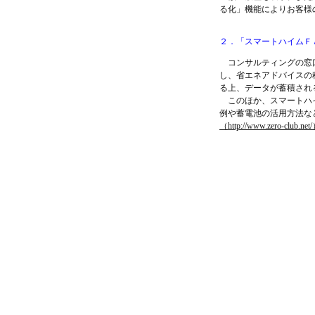
る化」機能によりお客様
２．「スマートハイムＦ
コンサルティングの窓口
し、省エネアドバイスの
る上、データが蓄積され
このほか、スマートハイ
例や蓄電池の活用方法な
（http://www.zero-club.net