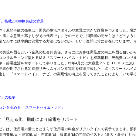
搭載20,000棟突破の背景
う原発事故の発生は、国民の生活スタイルや意識に大きな影響を与えました。電
・省エネ意識の高まりがその代表です。その一方で、消費者の間からは「どのよう
損なわずに効率的に節電する方法はないのか」という疑問は常に存在しています。
実現を図るという企業の社会的責任、さらにはお客様満足度の向上を図る狙いから、
コンサルティング型ＨＥＭＳ『スマートハイム・ナビ』を標準搭載。光熱費コンサ
ネ・節電生活をサポートして参りました。昨年4月には大容量ＰＶとＨＥＭＳに加え
効果が期待される定置型リチウムイオン蓄電池を標準搭載した「進・スマートハイ
進し、『スマートハイム・ナビ』の実用性の向上を図ってきたことにより、いち早く20
ビ』の概要
ョンを高める 『スマートハイム・ナビ』
な「見える化」機能により節電をサポート
』は、使用電力量にとどまらず使用電力料金がリアルタイムで表示できます。消
消費量/日・発電量/日・売電量/日・買電量/日の年間のベスト5（最大・最少）も