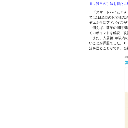
Ⅱ．独自の手法を新たに
「スマートハイムＦＡＮ」サイ
では1日単位のお客様の
省エネ生活アドバイスが
例えば、前年の同時期に
くいポイントを解説、改
また、入居後1年以内の
いことが課題でした。Ｃ
活を送ることができ、当