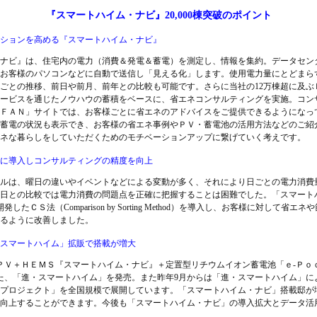
『スマートハイム・ナビ』20,000棟突破のポイント
ションを高める『スマートハイム・ナビ』
ナビ』は、住宅内の電力（消費＆発電＆蓄電）を測定し、情報を集約。データセン
お客様のパソコンなどに自動で送信し「見える化」します。使用電力量にとどまら
ごとの推移、前日や前月、前年との比較も可能です。さらに当社の12万棟超に及ぶ
ービスを通じたノウハウの蓄積をベースに、省エネコンサルティングを実施。コン
ＦＡＮ」サイトでは、お客様ごとに省エネのアドバイスをご提供できるようになっ
蓄電の状況も表示でき、お客様の省エネ事例やＰＶ・蓄電池の活用方法などのご紹
ネな暮らしをしていただくためのモチベーションアップに繋げていく考えです。
に導入しコンサルティングの精度を向上
ルは、曜日の違いやイベントなどによる変動が多く、それにより日ごとの電力消費
日との比較では電力消費の問題点を正確に把握することは困難でした。「スマート
したＣＳ法（Comparison by Sorting Method）を導入し、お客様に対して省
るように改善しました。
進・スマートハイム」拡販で搭載が増大
Ｖ＋ＨＥＭＳ『スマートハイム・ナビ』＋定置型リチウムイオン蓄電池「ｅ-Ｐｏ
た、「進・スマートハイム」を発売。また昨年9月からは「進・スマートハイム」に
プロジェクト」を全国規模で展開しています。「スマートハイム・ナビ」搭載邸が
向上することができます。今後も「スマートハイム・ナビ」の導入拡大とデータ活