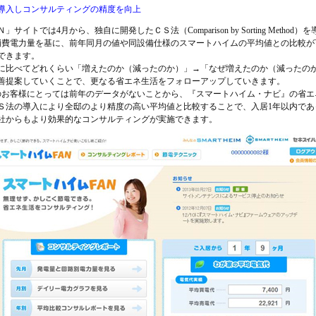
導入しコンサルティングの精度を向上
トでは4月から、独自に開発したＣＳ法（Comparison by Sorting Metho
消費電力量を基に、前年同月の値や同設備仕様のスマートハイムの平均値との比較が
できます。
比べてどれくらい「増えたのか（減ったのか）」→「なぜ増えたのか（減ったの
善提案していくことで、更なる省エネ生活をフォローアップしていきます。
お客様にとっては前年のデータがないことから、『スマートハイム・ナビ』の省エ
Ｓ法の導入により全邸のより精度の高い平均値と比較することで、入居1年以内であ
社からもより効果的なコンサルティングが実施できます。