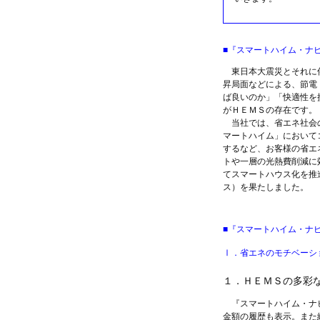
■『スマートハイム・ナビ』
東日本大震災とそれに伴
昇局面などによる、節電
ば良いのか」「快適性を
がＨＥＭＳの存在です。
当社では、省エネ社会の
マートハイム」において
するなど、お客様の省エ
トや一層の光熱費削減に
てスマートハウス化を推
ス）を果たしました。
■『スマートハイム・ナ
Ⅰ．省エネのモチベーシ
１．ＨＥＭＳの多彩
『スマートハイム・ナビ
金額の履歴も表示。また総