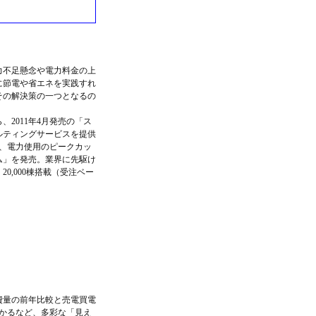
力不足懸念や電力料金の上
に節電や省エネを実践すれ
その解決策の一つとなるの
2011年4月発売の「ス
ルティングサービスを提供
、電力使用のピークカッ
ム」を発売。業界に先駆け
,000棟搭載（受注ベー
費量の前年比較と売電買電
わかるなど、多彩な「見え