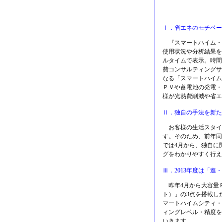
Ⅰ．省エネのモチベー
『スマートハイム・
使用状況や分析結果を
ルタイムで表示。時間
費コンサルティングサ
なる「スマートハイム
ＰＶや蓄電池の発電・
様が光熱費削減や省エ
Ⅱ．独自の手法を新た
お客様の生活スタイ
す。そのため、前年同
では4月から、独自に開発
グをわかりやすく行え
Ⅲ．2013年度は「
昨年4月から大容量Ｐ
ト）」の3点を搭載し
マートハイムシティ・
ィングレベル・精度を
いきます。