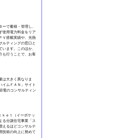
ターで蓄積・管理し、
ず使用電力料金をリア
ＰＶ搭載実績や、光熱
サルティングの窓口と
ています。このほか、
介も行うことで、お客
量は大きく異なりま
ハイムＦＡＮ」サイト
エネや節電のコンサルティン
ｃｋｅｔ（イーポケッ
よる分譲住宅事業「ス
増えるほどコンサルテ
用技術の向上に努めて