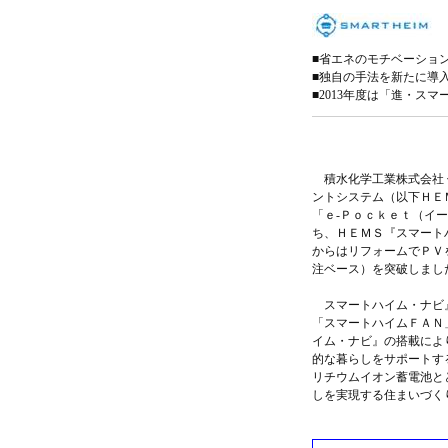
■省エネのモチベーショ
■独自の手法を新たに導
■2013年度は「進・ス
積水化学工業株式会社 
ントシステム（以下ＨＥ
「ｅ-Ｐｏｃｋｅｔ（イ
ち、ＨＥＭＳ『スマート
からはリフォームでＰＶを
注ベース）を突破しまし
スマートハイム・ナビ』
「スマートハイムＦＡＮ
イム・ナビ』の搭載によ
的な暮らしをサポートす
リチウムイオン蓄電池と
しを実現する住まいづく