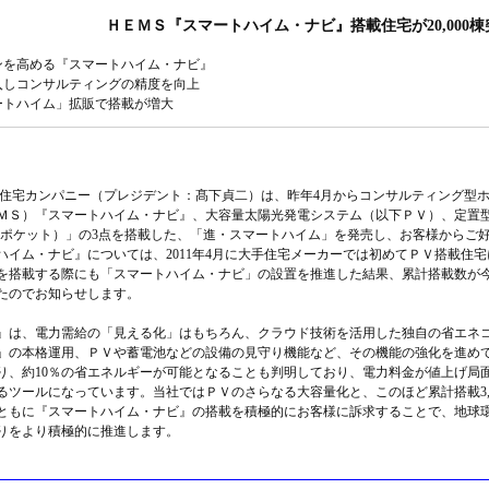
ＨＥＭＳ『スマートハイム・ナビ』搭載住宅が20,000棟
ンを高める『スマートハイム・ナビ』
入しコンサルティングの精度を向上
マートハイム」拡販で搭載が増大
住宅カンパニー（プレジデント：髙下貞二）は、昨年4月からコンサルティング型
ＭＳ）『スマートハイム・ナビ』、大容量太陽光発電システム（以下ＰＶ）、定置
ーポケット）」の3点を搭載した、「進・スマートハイム」を発売し、お客様からご
ハイム・ナビ』については、2011年4月に大手住宅メーカーでは初めてＰＶ搭載住
搭載する際にも「スマートハイム・ナビ」の設置を推進した結果、累計搭載数が今年3
たのでお知らせします。
は、電力需給の「見える化」はもちろん、クラウド技術を活用した独自の省エネ
」の本格運用、ＰＶや蓄電池などの設備の見守り機能など、その機能の強化を進め
り、約10％の省エネルギーが可能となることも判明しており、電力料金が値上げ局
るツールになっています。当社ではＰＶのさらなる大容量化と、このほど累計搭載3,
ともに『スマートハイム・ナビ』の搭載を積極的にお客様に訴求することで、地球
りをより積極的に推進します。