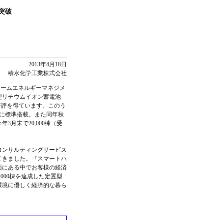
突破
2013年4月18日
積水化学工業株式会社
ホームエネルギーマネジメ
型リチウムイオン蓄電池
好評を得ています。このう
宅に標準搭載。また同年秋
月末で20,000棟（受
コンサルティングサービス
てきました。『スマートハ
面にある中でお客様の経済
000棟を達成した定置型
環境に優しく経済的な暮ら