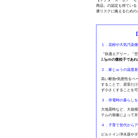
【ドクターズ・エアーモ
商品」の認定も得ている
康リスクに備えるための
【
１．花粉や大気汚染微
「快適エアリー」「空
2.5μｍの微粒子であ
２．家じゅうの温度差
高い断熱•気密性をベ
することで、居室だけ
ず小さくすることを可
３．停電時の暮らしを
大地震時など、大規模
テムの装備によって非
４．子育て世代からア
ビルトイン浄水器やダ