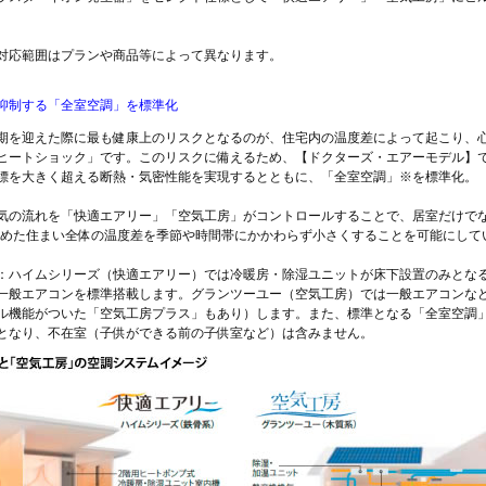
対応範囲はプランや商品等によって異なります。
抑制する「全室空調」を標準化
期を迎えた際に最も健康上のリスクとなるのが、住宅内の温度差によって起こり、
ヒートショック」です。このリスクに備えるため、【ドクターズ・エアーモデル】
標を大きく超える断熱・気密性能を実現するとともに、「全室空調」※を標準化。
気の流れを「快適エアリー」「空気工房」がコントロールすることで、居室だけでな
含めた住まい全体の温度差を季節や時間帯にかかわらず小さくすることを可能にして
：ハイムシリーズ（快適エアリー）では冷暖房・除湿ユニットが床下設置のみとな
一般エアコンを標準搭載します。グランツーユー（空気工房）では一般エアコンな
ル機能がついた「空気工房プラス」もあり）します。また、標準となる「全室空調
となり、不在室（子供ができる前の子供室など）は含みません。