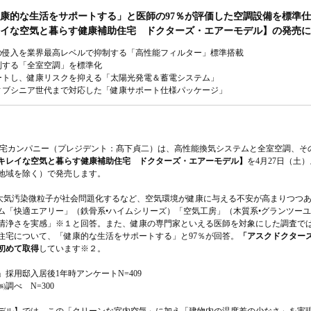
康的な生活をサポートする」と医師の97％が評価した空調設備を標準
イな空気と暮らす健康補助住宅 ドクターズ・エアーモデル】の発売に
の侵入を業界最高レベルで抑制する「高性能フィルター」標準搭載
制する「全室空調」を標準化
ートし、健康リスクを抑える「太陽光発電＆蓄電システム」
ィブシニア世代まで対応した「健康サポート仕様パッケージ」
住宅カンパニー（プレジデント：髙下貞二）は、高性能換気システムと全室空調、そ
キレイな空気と暮らす健康補助住宅 ドクターズ・エアーモデル】
を4月27日（土
地域を除く）で発売します。
れる大気汚染微粒子が社会問題化するなど、空気環境が健康に与える不安が高まりつつ
ム「快適エアリー」（鉄骨系•ハイムシリーズ）「空気工房」（木質系•グランツー
の清浄さを実感」※１と回答。また、健康の専門家といえる医師を対象にした調査で
住宅について、「健康的な生活をサポートする」と97％が回答。
「アスクドクター
初めて取得
しています※２。
」採用邸入居後1年時アンケートN=409
㈱調べ N=300