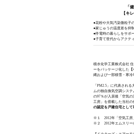
「健
【キレ
●花粉や大気汚染微粒子
●家じゅうの温度差を抑
●停電時の暮らしをサポ
●子育て世代からアクテ
積水化学工業株式会社 
ーをパッケージ化した
【
縄および一部積雪・寒冷
「PM2.5」に代表さ
ムの独自換気空調システ
の97％が入居後「空気
工房」を搭載した当社の
の認定を戸建住宅として
※１ 2012年「空気工房
※２ 2012年エムスリー