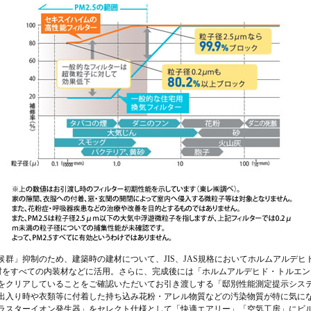
候群」抑制のため、建築時の建材について、JIS、JAS規格においてホルムアルデヒ
材をすべての内装材などに活用。さらに、完成後には「ホルムアルデヒド・トルエン
をクリアしていることをご確認いただいてお引き渡しする「邸別性能測定提示シス
出入り時や衣類等に付着した持ち込み花粉・アレル物質などの汚染物質が特に気に
ラスターイオン発生器」をセレクト仕様として「快適エアリー」「空気工房」にビ