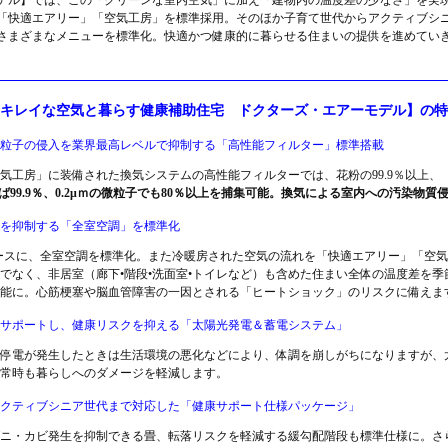
デル】では、この「クリーンな室内空気」に加え「建物内の温度差の少なさ」を実
「快適エアリー」「空気工房」を標準採用。そのほか子育て世代からアクティブシ
さまざまなメニューを標準化。快適かつ健康的に暮らせる住まいの提供を進めてい
キレイな空気と暮らす健康補助住宅 ドクターズ・エアーモデル】の特
粒子の侵入を業界最高レベルで抑制する「高性能フィルター」標準搭載
気工房」に装備された換気システムの高性能フィルターでは、花粉の99.9％以上、
れば99.9％、0.2μｍの微粒子でも80％以上を捕集可能。換気による室内への汚染物
を抑制する「全室空調」を標準化
ースに、全室空調を標準化。また冷暖房された空気の流れを「快適エアリー」「空
でなく、非居室（廊下•階段•洗面室•トイレなど）も含めた住まい全体の温度差を
能に。心筋梗塞や脳血管障害の一因とされる「ヒートショック」のリスクに備えま
サポートし、健康リスクを抑える「太陽光発電＆蓄電システム」
停電が発生したときは生活環境の悪化などにより、体調を崩しがちになりますが、
常時も暮らしへのダメージを軽減します。
クティブシニア世代まで対応した「健康サポート仕様パッケージ」
ニ・カビ発生を抑制できる畳、転落リスクを軽減する緩勾配階段も標準仕様に。さ