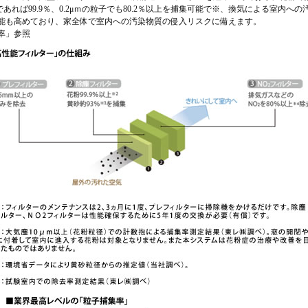
であれば99.9％、0.2μｍの粒子でも80.2％以上を捕集可能で※、換気による室内へ
能も高めており、家全体で室内への汚染物質の侵入リスクに備えます。
率」参照