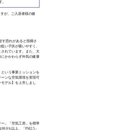
す。
ますが、ご入居者様の健
及ぼす恐れがあると指摘さ
の低い子供が吸いやすく、
とされています。また、大
齢にかかわらず外気の健康
」という事業ミッションを
リーンな空気環境を実現可
ーモデル】を上市しまし
リー」「空気工房」を標準
9％以上、「PM2.5」