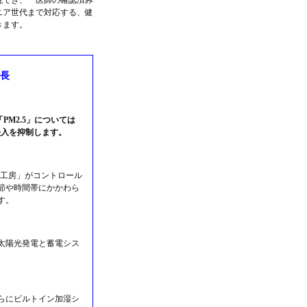
現でき、「医師の確認済み
ニア世代まで対応する、健
きます。
長
「PM2.5」については
質侵入を抑制します。
気工房」がコントロール
季節や時間帯にかかわら
す。
太陽光発電と蓄電シス
らにビルトイン加湿シ