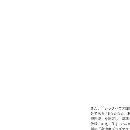
また、「シックハウス症
分である「F☆☆☆☆」
密性能」を測定し、基準
仕様に加え、住まいへの
製の「高濃度プラズマク