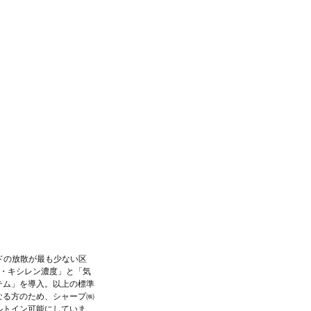
ドの放散が最も少ない区
・キシレン濃度」と「気
テム」を導入。以上の標準
なる方のため、シャープ㈱
ルトイン可能にしていま