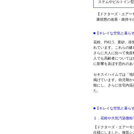
ステムやビルトイン型
【ドクターズ・エアー
康状態の改善・維持そ
■【キレイな空気と暮ら
花粉、PM2.5、黄砂
れています。これらの健
さらに大人に比べて免疫
人でも高齢者については
に影響を及ぼす恐れのあ
セキスイハイムでは「地
掲げています。幼児期か
能にし、さらに住宅内温
た。
■【キレイな空気と暮ら
１．花粉や大気汚染微粒
【ドクターズ・エアーモ
仕様にしました。換気シス