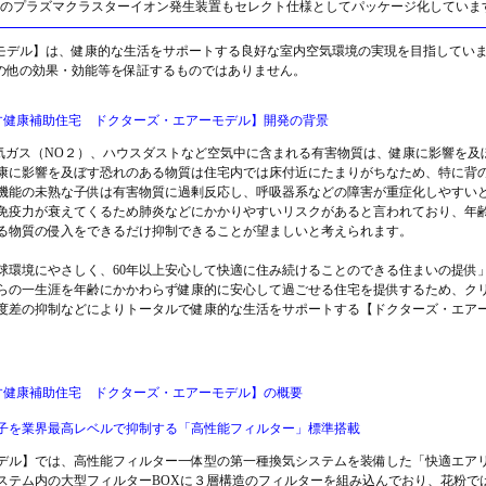
のプラズマクラスターイオン発生装置もセレクト仕様としてパッケージ化していま
モデル】は、健康的な生活をサポートする良好な室内空気環境の実現を目指してい
の他の効果・効能等を保証するものではありません。
す健康補助住宅 ドクターズ・エアーモデル】開発の背景
、排気ガス（NO２）、ハウスダストなど空気中に含まれる有害物質は、健康に影響を
康に影響を及ぼす恐れのある物質は住宅内では床付近にたまりがちなため、特に背
機能の未熟な子供は有害物質に過剰反応し、呼吸器系などの障害が重症化しやすい
免疫力が衰えてくるため肺炎などにかかりやすいリスクがあると言われており、年
る物質の侵入をできるだけ抑制できることが望ましいと考えられます。
球環境にやさしく、60年以上安心して快適に住み続けることのできる住まいの提供
らの一生涯を年齢にかかわらず健康的に安心して過ごせる住宅を提供するため、ク
度差の抑制などによりトータルで健康的な生活をサポートする【ドクターズ・エア
す健康補助住宅 ドクターズ・エアーモデル】の概要
子を業界最高レベルで抑制する「高性能フィルター」標準搭載
デル】では、高性能フィルター一体型の第一種換気システムを装備した「快適エア
テム内の大型フィルターBOXに３層構造のフィルターを組み込んでおり、花粉では99.