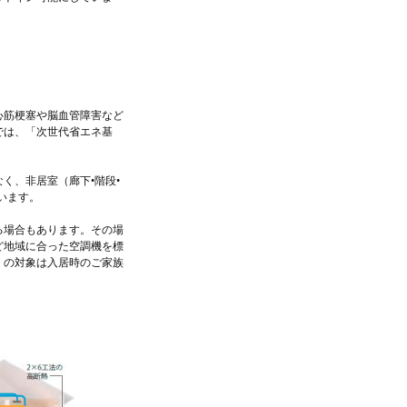
心筋梗塞や脳血管障害など
では、「次世代省エネ基
く、非居室（廊下•階段•
います。
る場合もあります。その場
ど地域に合った空調機を標
」の対象は入居時のご家族