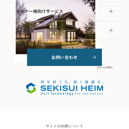
オーナー様向けサービス
その他
お問い合わせ
このページの先頭へ
サイトの利用について