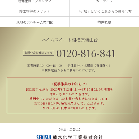
設備仕様・クオリティ
カーライフ
竣工物件のメリット
「近居」という
これからの暮らし方
現地モデルルーム案内図
物件概要
ハイムスイート相模原横山台
0120-816-841
お問い合わせはこちら
営業時間/10：00～18：00
定休日/水・木曜日（祝日除く）
※携帯電話からもご利用いただけます。
〈夏季休業のお知らせ〉
誠に勝手ながら、
2026年8月12日（水）〜8月15日（土）の期間を
休業とさせていただきます。
期間中にいただきました
お問い合わせにつきましては、
8月16日（日）以降、
順次対応させていただきます。
なお、8月20日（木）は
営業いたします。
【売主・広告主】