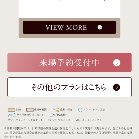
収納
床暖房範囲
通風・採光
アウトフレーム工法
屋外用防雨型コンセント
専用庭水栓柱
WIC…ウォークインクロゼット
PS…パイプスペース
MB…メーターボックス
※掲載の間取り図は、計画段階の図面を基に描き起こしたもので実際とは異なります。施工上やむを得
ない変更が生じた場合は建物竣工時の状態を優先します。また、図面中の方位は若干の差異を生じる場
合があります。