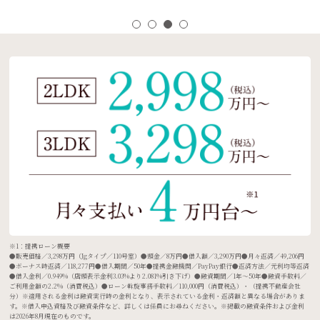
※1：提携ローン概要
●販売価格／3,298万円（Jgタイプ／110号室）●頭金／8万円●借入額／3,290万円●月々返済／49,206円
●ボーナス時返済／118,277円●借入期間／50年●提携金融機関／PayPay銀行●返済方法／元利均等返済
●借入金利／0.949%（店頭表示金利3.03%より2.081%引き下げ）●融資期間／1年〜50年●融資手数料／
ご利用金額の2.2%（消費税込）●ローン斡旋事務手数料／110,000円（消費税込）・（提携不動産会社
分）※適用される金利は融資実行時の金利となり、表示されている金利・返済額と異なる場合がありま
す。※借入申込資格及び融資条件など、詳しくは係員にお尋ねください。※掲載の融資条件および金利
は2026年8月現在のものです。