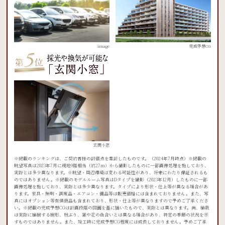
image
完成予想CG
玄関小窓
※掲載のランキングは、ご契約者様の評価点を集計したものです。（2024年7月時点）※掲載の
眺望写真は2023年7月に現地9階相当（約27m）から撮影したものに一部画像処理を施しており、
実際とは多少異なります。※眺望・周辺環境は変わる可能性があり、将来にわたり保証されるも
のではありません。※掲載のモデルルーム写真はDタイプを撮影（2023年12月）したものに一部
画像処理を施しており、実際とは多少異なります。タイプにより形状・仕上等が異なる場合があ
ります。家具・照明・調度品・エアコン・備品等は販売価格には含まれておりません。また、写
真にはオプション等有償商品も含まれており、形状・仕上等が異なりますので予めご了承くださ
い。※掲載の完成予想CGは計画段階の図面を基に描いたもので、実際とは異なります。尚、植栽
は実際に植樹する樹形、枝ぶり、葉や花の色合いとは異なる場合があり、特定の季節の状況を示
すものではありません。また、竣工時に完成予想CG程度には成長しておりません。予めご了承