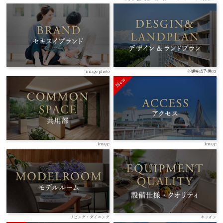
image photo
外観完成予想CG
image
image
リビング・ダイニング
キッチン