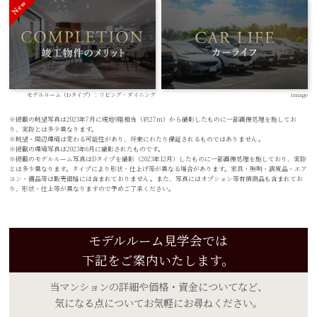
モデルルーム（Dタイプ）：リビング・ダイニング
image
※掲載の眺望写真は2023年7月に現地9階相当（約27m）から撮影したものに一部画像処理を施してお
り、実際とは多少異なります。
※眺望・周辺環境は変わる可能性があり、将来にわたり保証されるものではありません。
※掲載の環境写真は2023年6月に撮影されたものです。
※掲載のモデルルーム写真はDタイプを撮影（2023年12月）したものに一部画像処理を施しており、実際
とは多少異なります。タイプにより形状・仕上げ等が異なる場合があります。家具・照明・調度品・エア
コン・備品等は販売価格には含まれておりません。また、写真にはオプション等有償商品も含まれてお
り、形状・仕上等が異なりますので予めご了承ください。
モデルルーム見学会では
下記をご案内いたします。
当マンションの詳細や
価格・資金についてなど、
気になる点について
お気軽にお尋ねください。