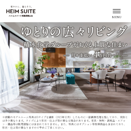
Living Dining
※掲載のモデルルーム写真はDタイプを撮影（2023年12月）したものに一部画像処理を施しており、実際と
は多少異なります。タイプにより形状・仕上げ等が異なる場合があります。家具・照明・調度品・エアコ
ン・備品等は販売価格には含まれておりません。また、写真にはオプション等有償商品も含まれており、
形状・仕上等が異なりますので予めご了承ください。