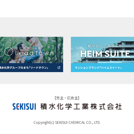
【売主・広告主】
Copyright(c) SEKISUI CHEMICAL CO., LTD.