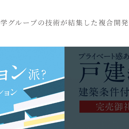
学グループの
技術が結集した
複合開発