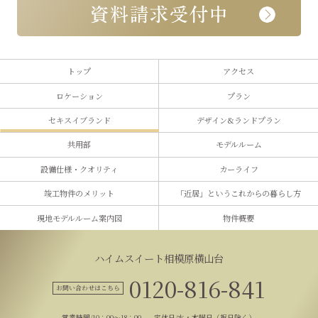
トップ
アクセス
ロケーション
プラン
セキスイブランド
デザイン&ランドプラン
共用部
モデルルーム
設備仕様・クオリティ
カーライフ
竣工物件のメリット
「近居」という
これからの暮らし方
現地モデルルーム案内図
物件概要
ハイムスイート相模原横山台
0120-816-841
お問い合わせはこちら
営業時間/10：00～18：00
定休日/水・木曜日（祝日除く）