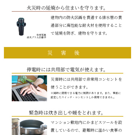
火災時の延焼から住まいを守ります。
建物内の防火区画を貫通する排水管の貫
通部分に高性能な耐火材を使用すること
で延焼を防ぎ、建物を守ります。
参考写真
耐火プラＡＤ継手
災害後
停電時には共用部で電気が使えます。
災害時には共用部で非常用コンセントを
使うことができます。
※同時に使用できる電力に制限があります。また、事前に
設定したスイッチ・コンセントしか使用できません。
image
緊急時は炊き出しや暖をとれます。
マンション敷地内にかまどスツールを設
置しているので、避難時に温かい食事の