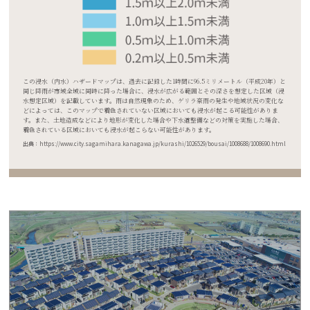
この浸水（内水）ハザードマップは、過去に記録した1時間に96.5ミリメートル（平成20年）と
同じ降雨が市域全域に同時に降った場合に、浸水が広がる範囲とその深さを想定した区域（浸
水想定区域）を記載しています。雨は自然現象のため、ゲリラ豪雨の発生や地域状況の変化な
どによっては、このマップで着色されていない区域においても浸水が起こる可能性がありま
す。また、土地造成などにより地形が変化した場合や下水道整備などの対策を実施した場合、
着色されている区域においても浸水が起こらない可能性があります。
出典：https://www.city.sagamihara.kanagawa.jp/kurashi/1026529/bousai/1008688/1008690.html