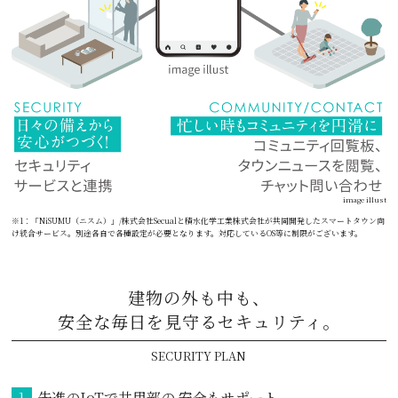
image illust
※1：「NiSUMU（ニスム）」/株式会社Secualと積水化学工業株式会社が共同開発したスマートタウン向
け統合サービス。別途各自で各種設定が必要となります。対応しているOS等に制限がございます。
建物の外も中も、
安全な毎日を見守る
セキュリティ。
SECURITY PLAN
先進のIoTで共用部の
安全もサポート
1