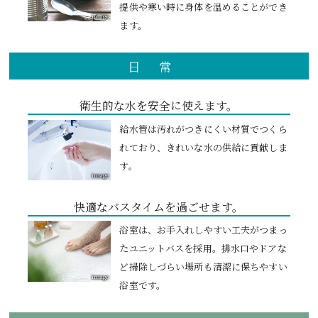
提供や寒い時に身体を温めることができ
image
ます。
日常
衛生的な水を
安全に使えます。
給水管は汚れがつきにくい材質でつくら
れており、きれいな水の供給に貢献しま
す。
image
快適なバスタイムを過ごせます。
浴室は、お手入れしやすい工夫がつまっ
たユニットバスを採用。排水口やドアな
ど掃除しづらい場所も清潔に保ちやすい
image
浴室です。