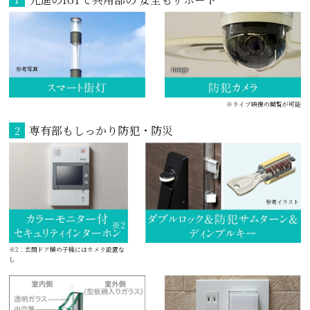
参考写真
image
※ライブ映像の閲覧が可能
専有部もしっかり
防犯・防災
2
参考イラスト
※2：玄関ドア横の子機にはカメラ設置な
し