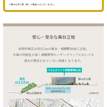
※積水化学工業（株）の製品ではございません。
安心・安全な高台立地
本物件周辺は
約122ｍの高台・
相模野台地に立地。
水害の可能性が低く
相模原市の
ハザードマップにおいても
浸水が想定されていない
地域となります。
立地概念図