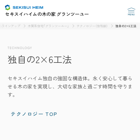
セキスイハイムの木の家 グランツーユー
品ラインアップ
木質系住宅「グランツーユー」
テクノロジー（住性能）
独自の2×6工法
独自の2×6工法
セキスイハイム独自の強固な構造体。永く安心して暮ら
せる木の家を実現し、大切な家族と過ごす時間を守りま
す。
テクノロジー TOP