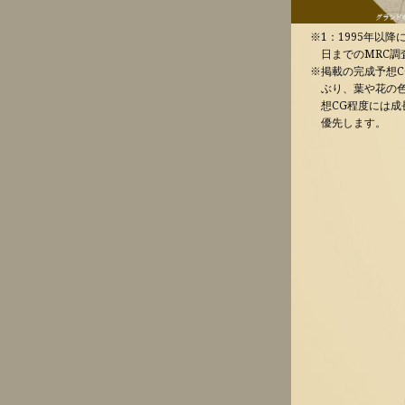
※1：1995年以降
日までのMRC調
※掲載の完成予想
ぶり、葉や花の
想CG程度には
優先します。