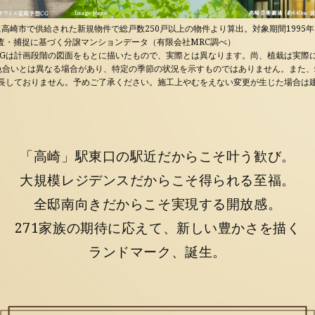
に高崎市で供給された新規物件で総戸数250戸以上の物件より算出。対象期間1995年1月
査・捕捉に基づく分譲マンションデータ（有限会社MRC調べ）
CGは計画段階の図面をもとに描いたもので、実際とは異なります。尚、植栽は実際
色合いとは異なる場合があり、特定の季節の状況を示すものではありません。また、
成長しておりません。予めご了承ください。施工上やむをえない変更が生じた場合は
「高崎」駅東口の駅近だからこそ叶う歓び。
大規模レジデンスだからこそ得られる至福。
全邸南向きだからこそ実現する開放感。
271家族の期待に応えて、新しい豊かさを描く
ランドマーク、誕生。