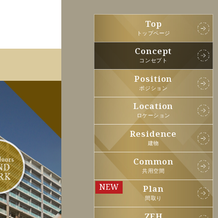
Top
トップページ
Concept
コンセプト
Position
ポジション
Location
ロケーション
Residence
建物
Common
共用空間
Plan
間取り
ZEH