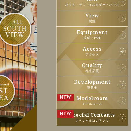
ネット・ゼロ・エネルギー・ハウス
View
眺望
Equipment
設備・仕様
Access
アクセス
Quality
邸宅品質
Development
事業主
Modelroom
モデルルーム
Special Contents
スペシャルコンテンツ