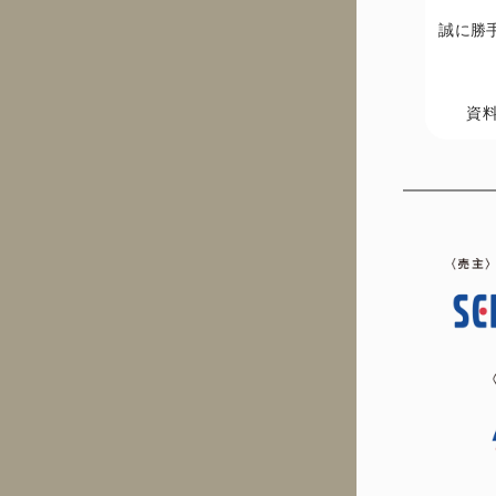
誠に勝
資