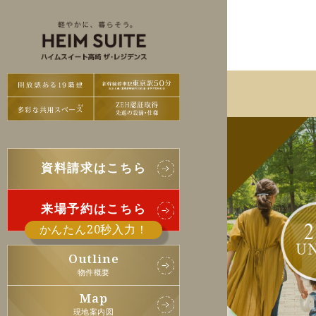
資料請求はこちら
来場予約はこちら
かんたん20秒入力！
Outline
物件概要
Map
現地案内図