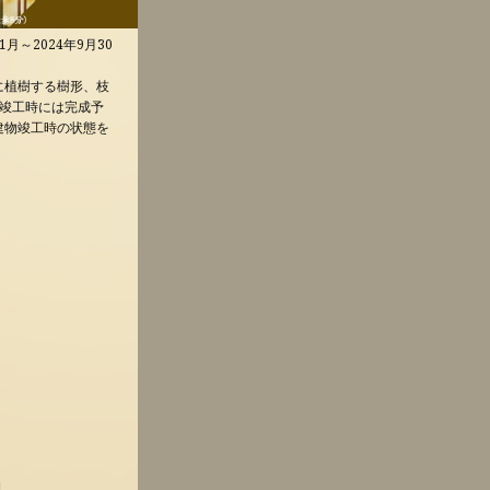
～2024年9月30
に植樹する樹形、枝
竣工時には完成予
建物竣工時の状態を