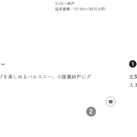
3LDK＋納戸
延床面積：101.95m²（約30.8坪）
1
ニー
プを楽しめるバルコニー。小屋裏納戸にグ
玄
え
2