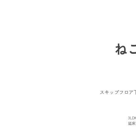
ね
スキップフロア
3L
延床面