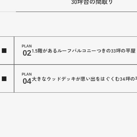
30坪台の間取り
PLAN
1.5階があるルーフバルコニー
つきの33坪の平屋
02
PLAN
大きなウッドデッキが
思い出をはぐくむ34坪の
04