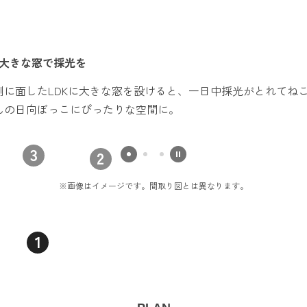
大きな窓で採光を
側に面したLDKに大きな窓を設けると、一日中採光がとれてね
んの日向ぼっこにぴったりな空間に。
3
2
※画像はイメージです。間取り図とは異なります。
1