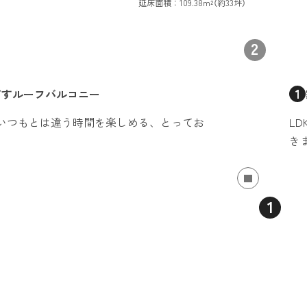
延床面積：109.38m²（約33坪）
2
1
ごす
ルーフバルコニー
いつもとは違う時間を楽しめる、とってお
L
き
1