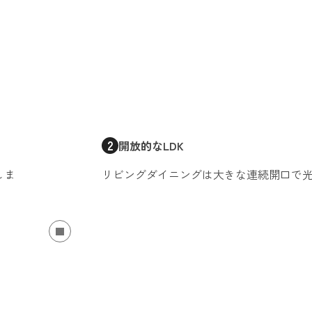
2
開放的なLDK
しま
リビングダイニングは大きな連続開口で