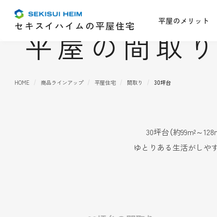
30坪台の
平屋のメリット
セキスイハイムの平屋住宅
平屋の間取り
HOME
商品ラインアップ
平屋住宅
間取り
30坪台
30坪台（約99m²～
ゆとりある生活がしや