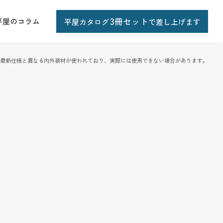
3
冊セット
平屋のコラム
平屋カタロ
グ
で差し上げます
び最新仕様と異なる内外装材が使われており、実際には使用できない場合があります。