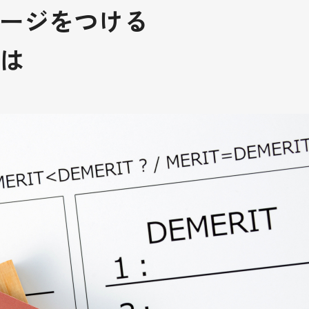
ージを
つける
は