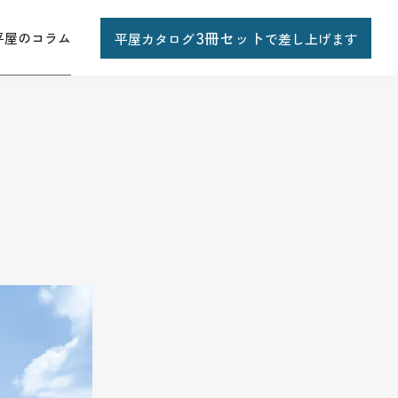
3
冊セット
平屋のコラム
平屋カタロ
グ
で差し上げます