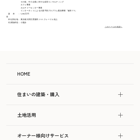
その他、中小企業に対する経営コンサルティング
カフェ事業
カルチャーセンター事業
インターネットによる介護予防プログラム配信事業『健幸 TV』
資 本
：
5,082万円
金
本社所在地
：
東京都大田区西蒲田 2-5-1 クレードル池上
代表取締役
：
小瀧歩
このページの先頭へ
HOME
住まいの建築・購入
土地活用
オーナー様向けサービス