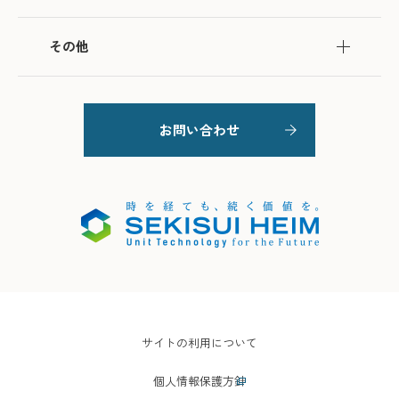
その他
お問い合わせ
サイトの利用について
個人情報保護方針