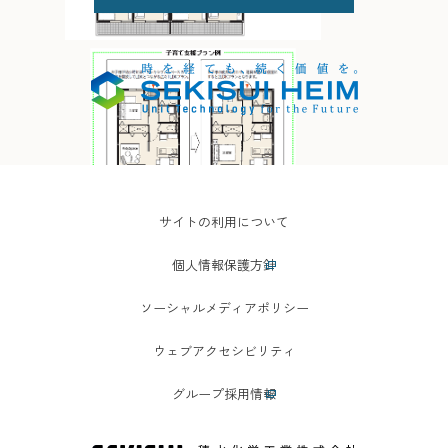
サイトの利用について
このページの先頭へ
個人情報保護方針
ソーシャルメディアポリシー
ウェブアクセシビリティ
グループ採用情報