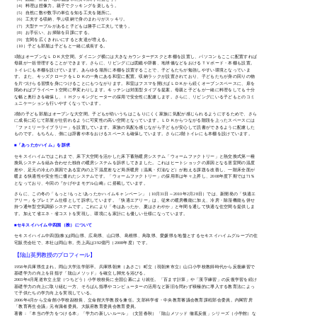
（4）料理は想像力。親子でクッキングを楽しもう。
（5）自然に数や数字の単位を知る工夫を随所に。
（6）工夫する収納、学ぶ収納で身のまわりがスッキリ。
（7）大型テーブルがあると子どもは勝手に工夫して使う。
（8）お手伝い、お掃除を日課にする。
（9）玄関を広くきれいにすると友達が増える。
（10）子ども部屋は子どもと一緒に成長する。
1階はオープンなＬＤＫ大空間。ダイニング横には大きなカウンターデスクと本棚を設置し、パソコンもここに配置すれば
母親が一括管理することができます。さらに、リビングには図鑑や辞書、地球儀などをおけるＴＶボード・本棚も設置。
トイレにも本棚を設けています。あらゆる場所に本棚を設置することで、子どもたちが勉強しやすい環境となっていま
す。また、キッズクロークをＬＤＫの一角にある和室に配置。収納ラックが設置されており、子どもたちが身の回りの物
を片づけらる習慣を身につけることにもつながります。和室はフスマを開けばＬＤＫから続くオープンスペースに、扉を
閉めればプライベート空間に早変わりします。キッチンは対面型タイプを提案。母親と子どもが一緒に料理をしても十分
な幅と奥行きを確保し、ＩＨクッキングヒーターの採用で安全性に配慮します。さらに、リビングにいる子どもとのコミ
ュニケーションも行いやすくなっています。
2階の子ども部屋はオープンな大空間。子どもが幼いうちはこもりにくく家族に気配が感じられるようにするためで、さら
に成長に応じて部屋が仕切れるように可変性の高い空間となっています。ＬＤＫからつながる階段を上ったスペースには
「ファミリーライブラリー」を設置しています。家族の気配を感じながら子どもが安心して読書ができるように配慮した
ものです。もちろん、側には辞書や本をおけるスペースも確保しています。さらに2階トイレにも本棚を設けています。
■「あったかハイム」を訴求
セキスイハイムではこれまで、床下大空間を活かした床下蓄熱暖房システム「ウォームファクトリー」と熱交換式第一種
換気システムを組み合わせた独自の暖房システムを訴求してきました。これはヒートショックの原因となる居室間の温度
差や、足元の冷えの原因である室内の上下温度差など局所暖房（温風・灯油など）が抱える課題を改善し、一階床全面が
暖まる快適性や安全性に優れたシステムです。「ウォームファクトリー」の採用率は年々上昇し、2008年度下期では71％
となっており、今回の『かげやまモデル山崎』に搭載しています。
さらに、この冬の「もっと!もっと!あったかハイムキャンペーン」（10月31日～2010年2月28日）では、新開発の「快適エ
アリー」をプレミアム仕様として訴求しています。「快適エアリー」は、従来の暖房機能に加え、冷房・除湿機能も併せ
持つ通年型空気調節システムです。これにより「冬はあったか、夏はさわやか」と年間を通して快適な住空間を提供しま
す。加えて省エネ・省コストを実現し、環境にも家計にも優しい仕様になっています。
■セキスイハイム中四国（株）について
セキスイハイム中四国(株)は岡山県、広島県、山口県、島根県、鳥取県、愛媛県を地盤とするセキスイハイムグループの住
宅販売会社で、本社は岡山市。売上高は392億円（2008年度）です。
【隂山英男教授のプロフィール】
1958年兵庫県生まれ。岡山大学法学部卒。兵庫県朝来（あさご）町立（現朝来市立）山口小学校教師時代から反復練習で
基礎学力の向上を目指す「隂山メソッド」を確立し脚光を浴びる。
2003年4月尾道市立土堂（つちどう）小学校校長に全国公募により就任。「百ます計算」や「漢字練習」の反復学習を続け
基礎学力の向上に取り組む一方、そろばん指導やコンピューターの活用など新旧を問わず積極的に導入する教育法によっ
て子供たちの学力向上を実現している。
2006年4月から立命館小学校副校長、立命館大学教授を兼任。文部科学省・中央教育審議会教育課程部会委員。内閣官房
「教育再生会議」元有識者委員。大阪府教育委員会教育委員。
著書：「本当の学力をつける本」「学力の新しいルール」（文芸春秋）「隂山メソッド 徹底反復」シリーズ（小学館）な