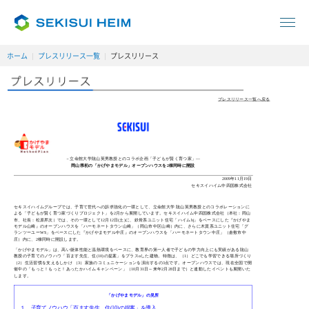
ホーム
プレスリリース一覧
プレスリリース
プレスリリース一覧へ戻る
－立命館大学隂山英男教授とのコラボ企画「子どもが賢く育つ家」—
岡山県初の「かげやまモデル」オープンハウスを2棟同時に開設
2009年11月19日
セキスイハイム中四国株式会社
セキスイハイムグループでは、子育て世代への訴求強化の一環として、立命館大学 隂山英男教授とのコラボレーションに
よる「子どもが賢く育つ家づくりプロジェクト」を2月から展開しています。セキスイハイム中四国株式会社（本社：岡山
市、社長：松原昇次）では、その一環として12月12日(土)に、鉄骨系ユニット住宅「ハイムbj」をベースにした『かげやま
モデル山崎』のオープンハウスを「ハーモネートタウン山崎」（岡山市中区山崎）内に、さらに木質系ユニット住宅「グ
ランツーユーWS」をベースにした『かげやまモデル中庄』のオープンハウスを「ハーモネートタウン中庄」（倉敷市中
庄）内に、2棟同時に開設します。
「かげやまモデル」は、高い躯体性能と温熱環境をベースに、教育界の第一人者で子どもの学力向上にも実績がある隂山
教授の子育てのノウハウ「百ます先生、住(10)の提案」をプラスαした建物。特徴は、（1）どこでも学習できる場所づくり
（2）生活習慣を支えるしかけ （3）家族のコミュニケーションを演出するの3点です。オープンハウスでは、現在全国で開
催中の「もっと！もっと！あったかハイムキャンペーン」（10月31日～来年2月28日まで）と連動したイベントも展開いた
します。
「かげやまモデル」の見所
１．子育てノウハウ「百ます先生、住(10)の提案」を導入