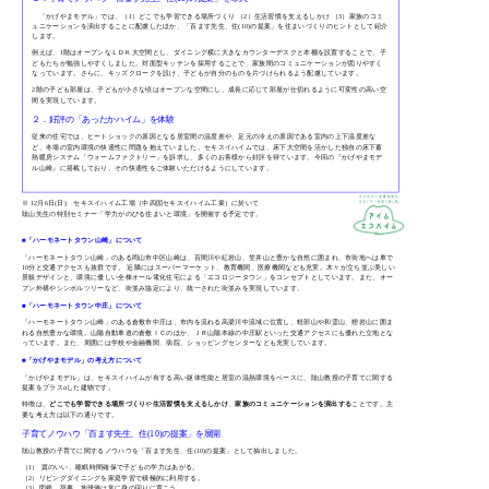
「かげやまモデル」では、（1）どこでも学習できる場所づくり （2）生活習慣を支えるしかけ （3）家族のコミ
ュニケーションを演出することに配慮したほか、「百ます先生、住(10)の提案」を住まいづくりのヒントとして紹介
します。
例えば、1階はオープンなＬＤＫ大空間とし、ダイニング横に大きなカウンターデスクと本棚を設置することで、子
どもたちが勉強しやすくしました。対面型キッチンを採用することで、家族間のコミュニケーションが図りやすく
なっています。さらに、キッズクロークを設け、子どもが自分のものを片づけられるよう配慮しています。
2階の子ども部屋は、子どもが小さな頃はオープンな空間にし、成長に応じて部屋が仕切れるように可変性の高い空
間を実現しています。
２．好評の「あったかハイム」を体験
従来の住宅では、ヒートショックの原因となる居室間の温度差や、足元の冷えの原因である室内の上下温度差な
ど、冬場の室内環境の快適性に問題を抱えていました。セキスイハイムでは、床下大空間を活かした独自の床下蓄
熱暖房システム「ウォームファクトリー」を訴求し、多くのお客様から好評を得ています。今回の『かげやまモデ
ル山崎』に搭載しており、その快適性をご体験いただけるようにしています。
※ 12月6日(日) セキスイハイム工場（中四国セキスイハイム工業）に於いて
隂山先生の特別セミナー「学力がのびる住まいと環境」を開催する予定です。
■「ハーモネートタウン山崎」について
「ハーモネートタウン山崎」のある岡山市中区山崎は、百間川や紅岩山、笠井山と豊かな自然に囲まれ、市街地へは車で
10分と交通アクセスも抜群です。 近隣にはスーパーマーケット、教育機関、医療機関なども充実。木々が立ち並ぶ美しい
景観デザインと、環境に優しい全棟オール電化住宅による「エコロジータウン」をコンセプトとしています。また、オー
プン外構やシンボルツリーなど、街並み協定により、統一された街並みを実現しています。
■「ハーモネートタウン中庄」について
「ハーモネートタウン山崎」のある倉敷市中庄は、市内を流れる高梁川中流域に位置し、軽部山や和霊山、狸岩山に囲ま
れる自然豊かな環境。山陽自動車道の倉敷ＩＣのほか、ＪＲ山陽本線の中庄駅といった交通アクセスにも優れた立地とな
っています。また、周囲には学校や金融機関、病院、ショッピングセンターなども充実しています。
■「かげやまモデル」の考え方について
「かげやまモデル」は、セキスイハイムが有する高い躯体性能と居室の温熱環境をベースに、隂山教授の子育てに関する
提案をプラスαした建物です。
特徴は、
どこでも学習できる場所づくり
や
生活習慣を支えるしかけ
、
家族のコミュニケーションを演出する
ことです。主
要な考え方は以下の通りです。
子育てノウハウ「百ます先生、住(10)の提案」を展開
隂山教授の子育てに関するノウハウを「百ます先生、住(10)の提案」として抽出しました。
（1） 質のいい、睡眠時間確保で子どもの学力はあがる。
（2）リビングダイニングを家庭学習で積極的に利用する。
（3）図鑑、辞書、地球儀は常に身の回りに置こう。