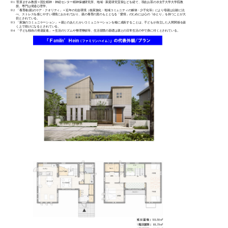
※1
菅原ますみ教授＝国立精神・神経センター精神保健研究所、地域・家庭研究室長などを経て、現在お茶の水女子大学大学院教
授。専門は発達心理学。
※2
「養育者(親)のケア・クオリティ」＝近年の社会環境（核家族化・地域コミュニティの解体・少子化等）により母親は以前に比
べ、ストレスを感じやすい環境におかれており、親の養育の質のもととなる「愛情」のためには心の「ゆとり」を持つことが大
切とされている。
※3
「家族のコミュニケーション」＝親とのあたたかいコミュニケーションを糧に成長することは、子どもが自立した人間関係を築
く上で助けになるとされている。
※4
「子ども独自の発達促進」＝生活のリズムや整理整頓等、生活習慣の基礎は親との日常生活の中で身に付くとされている。