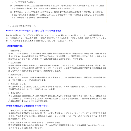
リビングでする割合が高い。
（4）
小学校後期—自分のことはほぼ自分で出来るようになり、母親の育児ストレスは一段落する。リビングで勉強
をする割合がまだ高いが、親とではなく一人で勉強をする子どもが多くなる。
（5）
中学生以上—リビングで過すことが少なくなり、勉強も集中できる環境が必要となり自室で行うようになる。
母親は子どもの様子を把握したいとの思いは高いが、子どもはプライバシーを求めるようになる。子どもとのコ
ミュニケーションがとりやすい間取りが必要。
—といったことが明確となりました。
■5つの「ファミリンエッセンス」に基づくプランニングなどを提案
各年齢に共通しているのは子どもの見守りやコミュニケーションに対するニーズが高いことです。この調査結果をもと
に、「自分のゆとり」「みんなの個性」「家族のつながり」「子どもの自立」「住まいの未来」の5つの「ファミリンエッ
センス」を抽出するとともに家事や育児を楽しむ工夫、プランを提案しています。
＜提案内容の例>
（1）自分のゆとり
母親のストレスを減らし、日々の暮らしの中に母親自身の「自分の時間」や「家族でゆっくり過す時間」を持つ余裕を
作りだすため、ながら作業のできる「見守りができるオープンな間取り」、整理整頓のしやすい「収納」、ストレスを
軽減するため「プライバシーの確保」や「父親の家事補助を促進するプラン」などを提案。
（2）みんなの個性
自然体で等身大の暮らしを大切にして自分と家族がいつも輝いていられるように、親が作業に集中でき、子どもに親の
姿を見せることのできる階段踊り場空間「ファミリーライブラリー」や親子で自宅の太陽光発電容量や使用電気量を確
認しながらエコ意識を育むことのできる「光熱費ナビ」を提案。
（3）家族のつながり
家族のコミュニケーションが促進される間取りとして家族がどこにいても会話が交わされ、気配が感じられる心地よい
オープンな間取り、オープン階段などを提案。
（4）子どもの「じりつ」
親に見守られることで安心して遊ぶことのできる子どものためのスペース「遊び場リビング」、片付けの習慣が身につ
く階段下の収納スペース「かたづけピット」などを提案。
（5）住まいのみらい
子どもの各成長段階に間取りの可変を可能とする間仕切りのない子ども部屋「はぐくみキッズルーム」。可動収納によ
り、大掛かりなリフォームをすることなく、幼い時は大空間で、大きくなったら個室に、将来子どもが独立したら夫婦
の趣味の部屋と変えることができる空間を提案。
■学習環境の観点からも教育識者とコラボレーション
（1）オープンハウス「かげやまモデル」を全国展開
立命館大学陰山英男教授とのコラボ企画「子どもが賢く育つ家づくりプロジェクト」として、どこでも学習できる場所
づくり、生活習慣を支える仕掛け、家族のコミュニケーションを演出したオープンハウス「かげやまモデル」を全国で
順次公開しています。
（2）子育て関連家具ブランド「wepi（ウェピ）」シリーズを発売
明治大学齋藤孝教授とのコラボ企画として、子どもの理想の学習環境を整えるオリジナル家具「wepi（ウェピ）」をセ
キスイインテリアを通じ発売しています。