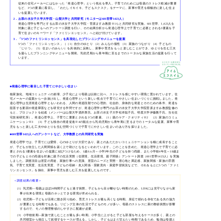
従来の住宅メーカーにはなかった「発達心理学」という視点を導入。子育てのためには母親のストレス軽減が重要
など、3つの要素に着目し、「わたしイキイキ、子どもスクスク」をテーマに、家事や育児を積極的に楽しむ住ま
いを提案しています。
2．お茶の水女子大学大学院・山梨大学と共同研究（モニターは601世帯1423人）
発達心理学を専門とするお茶の水女子大学大学院・菅原ますみ教授※1らと共同研究を実施。601世帯、1,423人を
対象に親と子どもへのアンケート調査を行い、その結果分析から発達心理学上で子育てに必要とされる3要素を子
育て住まいのキーワード「ファミリンエッセンス」へと結び付けています。
3．「5つのファミリンエッセンス」を具現化したプランニングやメニューを提案
5つの「ファミリンエッセンス」（（1）自分のゆとり （2）みんなの個性 （3）家族のつながり （4）子どもの
「じりつ」 （5）住まいのみらい）を具体的に反映し、家事や育児をもっと楽しむことができ、ゆとりを生む工夫
を凝らしたプランニングやメニューを開発。乳幼児期から青年期に至るまでのトータルな家族生活の提案を行って
います。
■発達心理学に着目した子育てにやさしい住まい
核家族化、地域コミュニティの崩壊、少子化により母親は以前に比べ、ストレスを感じやすい環境に置かれています。住
宅メーカーの提案から一歩抜け出し、発達心理学という新しい視点で子育てにやさしい住まいづくりに挑戦しました。発
達心理学は生涯発達心理学ともいわれる、人間の発達段階での心理的、社会的、身体的な発達とそのための条件、発達を
阻害する要因や発達障害などを研究する学問ですが、発達心理学が専門のお茶の水女子大学大学院菅原ますみ教授監修の
もと、プロジェクトを結成（メンバーは山梨大学酒井厚氏、お茶の水女子大学松本聡子氏、明星大学伊藤教子氏、当社住
宅技術研究所）。発達心理学上、子育てに重要とされる3つの要素、（1）親のケア・クオリティ※2 （2）家族のコミュ
ニケーション※3 （3）子ども独自の発達促進※4の観点から乳幼児期から青年期に至るまでのトータルな提案、家事や育
児をもっと楽しむ工夫やゆとりを生む空間づくりで子育てにやさしい住まいのあり方を探りました。
■601世帯1423人へのアンケートなど、大学教授との共同研究を実施
発達心理学では、子育てには愛情、心のゆとりが大切であり、親とのあたたかいコミュニケーションを糧に成長すること
が、子どもが自立した人間関係を築く上で助けとなるといわれています。このことを含めた、発達心理学上で子育てに必
要とされる3要素を住まいの提案に結びつけるため、1歳6ヵ月～小学3年生の子どもを持つ両親、また小学校4年生～18歳ま
での子どもとその両親を対象に親子の生活実態（住環境、生活環境、親子関係）アンケート調査（601世帯1423人）を実施
しました。調査項目は居室の用途、家族行事への意識、居室のニーズと実態・居心地と満足感、家族関係・家族の雰囲
気、子育て充実度、生活充実度、子どもの収納・友人関係・受験意向・家庭学習状況などで、それをもとに5つの「ファミ
リンエッセンス」を抽出、家事や育児を楽しむ工夫を提案したものです。
＜調査結果の概要＞
（1）
乳児期—母親はほぼ24時間子どもと過す状態。子どもから目が離せない時期のため、LDKには見守りながら家
事が出来る環境と母親のホッとできる環境が求められる。
（2）
幼児期—子どもが活発に動き回り始め、育児ストレスが最も高くなる時期。身近で頼れる存在である夫の協力
が重要となる時期でもある。リビング主体の生活で子どものモノが多い、母親のストレスに家の整頓状態が影響
するので、モノの整理整頓のしやすさに配慮が必要。
（3）
小学校前期—家族で楽しむことが最も多い時期。小学生に上がると子ども部屋を与えるケースが多く、親との
共同寝室から独立して就寝するケースが増える。しかし、子どもはまだ甘えたい時期であるため、勉強は母親と