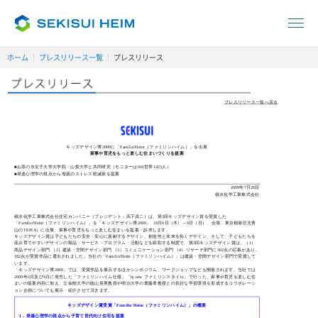
ホーム
プレスリリース一覧
プレスリリース
プレスリリース一覧へ戻る
キッズデザイン博2009に「Familin'Heim（ファミリンハイム）」を出展
家事や育児をもっと楽しむ住まいづくりを提案
■お茶の水女子大学大学院・山梨大学と共同研究（モニターは601世帯1423人）
■発達心理学の視点から母親のストレス軽減策を提案
2009年7月28日
積水化学工業株式会社
積水化学工業株式会社住宅カンパニー（プレジデント；高下貞二）は、第3回キッズデザイン賞を受賞した
「Familin'Heim（ファミリンハイム）」を「キッズデザイン博2009」（8月6日（木）～9日（日）、会場：東京都港区北青
山のTEPIA）に出展、家事や育児をもっと楽しむ住まいを提案・訴求します。
キッズデザイン賞は子どもたちの安全・安心に貢献するデザイン、創造性と未来を拓くデザイン、そして、子どもたちを
産み育てやすいデザインの製品・サービス・プログラム・活動などを顕彰する制度で、第3回キッズデザイン賞は、（1）
商品デザイン部門 （2）建築・空間デザイン部門 （3）コミュニケーション部門 （4）リサーチ部門に302点の応募があり、
182点が受賞作品に選出されました。当社の「Familin'Heim（ファミリンハイム）」は建築・空間デザイン部門で受賞して
います。
「キッズデザイン博2009」では、受賞作品を展示するほかシンポジウム、ワークショップなども開催されます。当社では
2009年2月及び4月に発売した「ファミリンハイム仕様」「bj new ファミリンスタイル」で行った、家事や育児を楽しむ住
まいの提案内容に加え、立命館大学の陰山英男教授や明治大学の齋藤孝教授との良好な学習環境を形成するコラボレーシ
ョン企画についても展示・紹介させて頂きます。
キッズデザイン賞受賞「Familin'Heim（ファミリンハイム）」の概要
1．発達心理学の視点から子育て世代向け住宅を提案