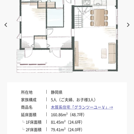
所在地
静岡県
家族構成
5人（ご夫婦、お子様3人）
商品名
木質系住宅「グランツーユーⅤ」→
延床面積
160.86m²（48.7坪）
└ 1F床面積
81.45m²（24.6坪）
└ 2F床面積
79.41m²（24.0坪）