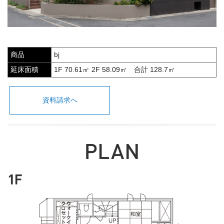
商品
bj
延床面積
1F 70.61㎡ 2F 58.09㎡ 合計 128.7㎡
資料請求へ