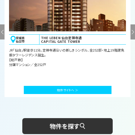
ハイムスイート
埼玉県
川口市
川口鳩ヶ谷 ザ・ゲート
「川口」駅生活圏。沿線8年ぶりコンビニ隣接6棟構成のビッグプロジェクト。安心を
追求する“安らぎの楽園”が誕生。
【総戸数】
分譲マンション／全335戸
物件サイトへ ＞
物件を探す