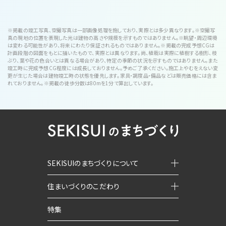
※掲載の竣工写真、空撮写真は一部画像処理を施しており、実際とは多少異なります。※空撮写
真の現地の位置を表現した光は建物の高さや規模を示すものではありません。※眺望・周辺環境
は変わる可能性があり、将来にわたり保証されるものではありません。※掲載の完成予想CGは
計画段階の図面をもとに描いたもので、実際とは異なります。尚、植栽は実際に植樹する樹形、枝
ぶり、葉や花の色合いとは異なる場合があり、特定の季節の状況を示すものではありません。また
竣工時に完成予想CG程度には成長しておりません。予めご了承ください。施工上やむをえない変
更が生じた場合は建物竣工時の状態を優先します。家具・調度品・備品などは販売価格には含ま
れておりません。※掲載の徒歩分数は80mを1分で算出しています。
SEKISUIのまちづくりについて
住まいづくりのこだわり
特集