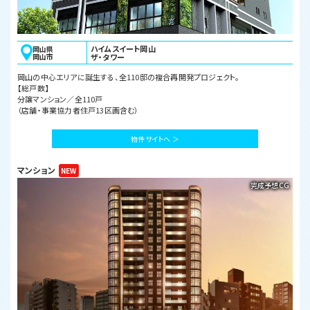
ハイムスイート岡山
岡山県
岡山市
ザ・タワー
岡山の中心エリアに誕生する、全110邸の複合再開発プロジェクト。
【総戸数】
分譲マンション／全110戸
（店舗・事業協力者住戸13区画含む）
物件サイトへ ＞
マンション
完成予想CG