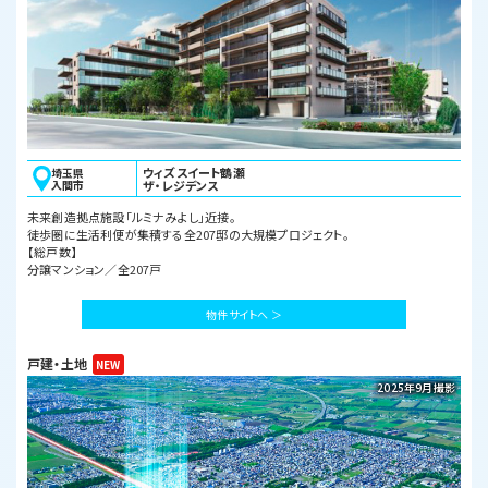
ウィズスイート鶴瀬
埼玉県
入間市
ザ・レジデンス
未来創造拠点施設「ルミナみよし」近接。
徒歩圏に生活利便が集積する全207邸の大規模プロジェクト。
【総戸数】
分譲マンション／全207戸
物件サイトへ ＞
戸建・土地
2025年9月撮影