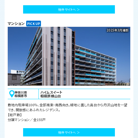
物件サイトへ ＞
マンション
2025年3月撮影
ハイムスイート
神奈川県
相模原市
相模原横山台
敷地内駐車場100％、全邸南東・南西向き。緑地に面した高台から丹沢山地を一望
でき、開放感にあふれたレジデンス。
【総戸数】
分譲マンション／全155戸
物件サイトへ ＞