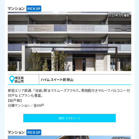
マンション
2025年3月撮影
埼玉県
ハイムスイート新狭山
狭山市
新宿エリア直通、「池袋」駅までスムーズアクセス。専用庭付きやルーフバルコニー付
住戸などプランも豊富。
【総戸数】
分譲マンション／全69戸
物件サイトへ ＞
マンション
完成予想CG