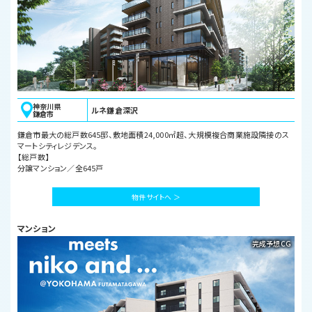
神奈川県
ルネ鎌倉深沢
鎌倉市
鎌倉市最大の総戸数645邸、敷地面積24,000㎡超、大規模複合商業施設隣接のス
マートシティレジデンス。
【総戸数】
分譲マンション／全645戸
物件サイトへ ＞
マンション
完成予想CG