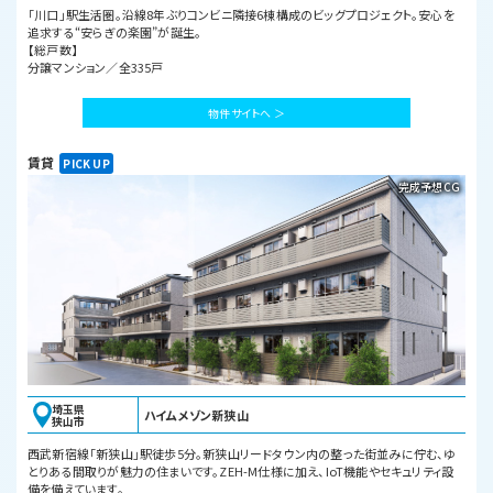
「川口」駅生活圏。沿線8年ぶりコンビニ隣接6棟構成のビッグプロジェクト。安心を
追求する“安らぎの楽園”が誕生。
【総戸数】
分譲マンション／全335戸
物件サイトへ ＞
賃貸
完成予想CG
埼玉県
ハイムメゾン新狭山
狭山市
西武新宿線「新狭山」駅徒歩5分。新狭山リードタウン内の整った街並みに佇む、ゆ
とりある間取りが魅力の住まいです。ZEH-M仕様に加え、IoT機能やセキュリティ設
備を備えています。