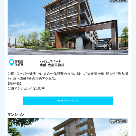
ハイムスイート
京都府
京都市
京都 太秦天神川
公園・スーパー徒歩1分、複合一体開発のまちに誕生。「太秦天神川」駅から「烏丸御
池」駅へ直通8分の快適アクセス。
【総戸数】
分譲マンション／全183戸
物件サイトへ ＞
マンション
完成予想CG