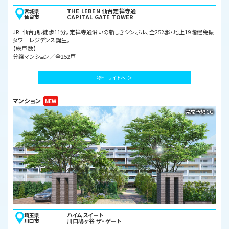
THE LEBEN 仙台定禅寺通
宮城県
仙台市
CAPITAL GATE TOWER
JR「仙台」駅徒歩11分。定禅寺通沿いの新しきシンボル、全252邸・地上19階建免振
タワーレジデンス誕生。
【総戸数】
分譲マンション／全252戸
物件サイトへ ＞
マンション
完成予想CG
ハイムスイート
埼玉県
川口市
川口鳩ヶ谷 ザ・ゲート