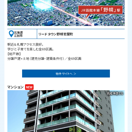
北海道
リードタウン野幌若葉町
江別市
駅近＆札幌アクセス良好。
学びと子育てを楽しむ全69区画。
【総戸数】
分譲戸建+土地（建売分譲・建築条件付）／全69区画
物件サイトへ ＞
マンション
完成予想CG