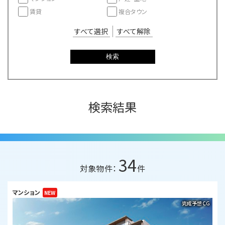
賃貸
複合タウン
すべて選択
すべて解除
検索
検索結果
34
対象物件：
件
マンション
完成予想CG