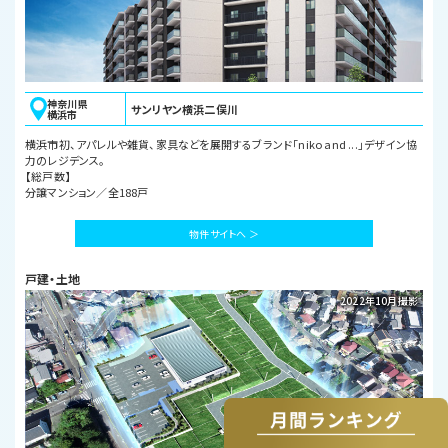
神奈川県
サンリヤン横浜二俣川
横浜市
横浜市初、アパレルや雑貨、家具などを展開するブランド「niko and ...」デザイン協
力のレジデンス。
【総戸数】
分譲マンション／全188戸
物件サイトへ ＞
戸建・土地
2022年10月撮影