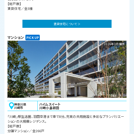
【総戸数】
賃貸住宅／全3棟
賃貸住宅について ＞
マンション
2026年3月撮影
ハイムスイート
神奈川県
川崎市
川崎小島新田
「川崎」駅生活圏、羽田空港まで車で8分。充実の共用施設と多彩なプランバリエー
ションの大規模レジデンス。
【総戸数】
分譲マンション／全266戸