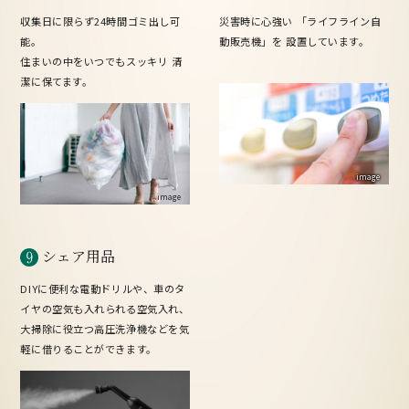
災害時に心強い
「ライフライン自
収集日に限らず24時間ゴミ出し可
動販売機」を
設置しています。
能。
住まいの中をいつでもスッキリ
清
潔に保てます。
image
image
シェア用品
DIYに便利な電動ドリルや、車のタ
イヤの空気も入れられる空気入れ、
大掃除に役立つ高圧洗浄機などを気
軽に借りることができます。