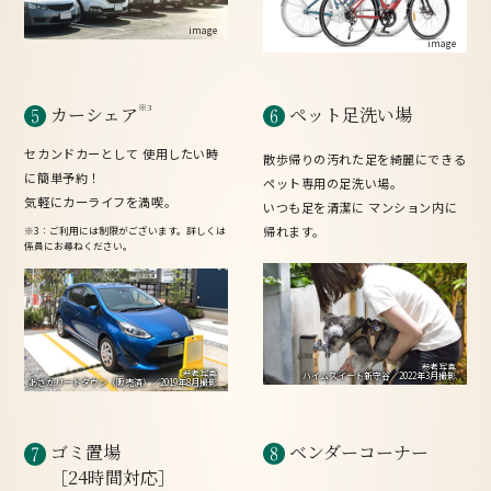
image
image
※3
カーシェア
ペット足洗い場
セカンドカーとして
使用したい時
散歩帰りの汚れた足を綺麗にできる
に簡単予約！
ペット専用の足洗い場。
気軽にカーライフを満喫。
いつも足を清潔に
マンション内に
帰れます。
※3：ご利用には制限がございます。詳しくは
係員にお尋ねください。
参考写真
参考写真
ハイムスイート新守谷
／2022年3月撮影
あさかリードタウン（販売済）
／2019年8月撮影
ゴミ置場
ベンダーコーナー
［24時間対応］