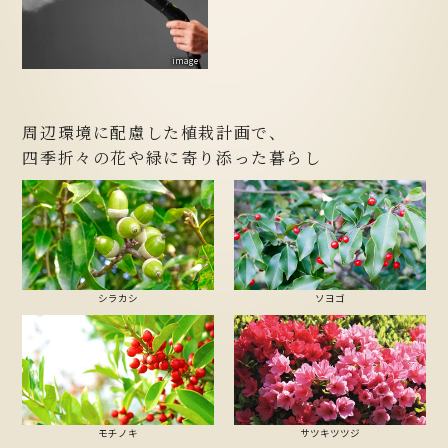
image
周辺環境に配慮した植栽計画で、
四季折々の花や緑に
寄り添った暮らし
シラカシ
ソヨゴ
モチノキ
サツキツツジ