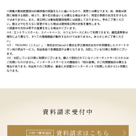
※掲載の敷地配置図は計画段階の図面をもとに描いたもので、実際とは異なります。尚、植栽は実
際に植樹する樹形、枝ぶり、葉や花の色合いとは異なる場合があり、特定の季節の状況を示すもの
ではありません。また、竣工時には敷地配置図程度には成長しておりません。予めご了承くださ
い。施工上やむをえない変更が生じた場合は建物竣工時の状態を優先します。
※図面中の方位は若干の差異を生じる場合がございます。
※4：エントランスホール、スイートベース、カフェスペースにおいて利用できます。通信速度等は
場所により異なり、すべての情報機器が動作するわけではありません。あらかじめご了承くださ
い。
※5：「NiSUMU（ニスム）」：株式会社Secualと積水化学工業株式会社が共同開発したスマートタ
ウン向け統合サービス。別途各自で各種設定が必要となります。対応しているOS等に制限がござい
ます。
※6：対応しているOS等に制限がございます。個人で契約されているインターネットサービスからは
ご利用いただけません。インターネットサービスの開始日と「読み放題」のご利用開始日は異なる
場合があります。外出先でのご利用は、最後にお部屋のインターネットで利用した日から1ヶ月間と
なります。
資料請求受付中
資料請求はこちら
30秒で簡単登録