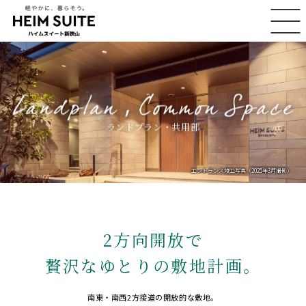
ランドプラン・共用部
エントランス竣工写真（2025年3月撮影）
2方向開放で
贅沢なゆとりの
敷地計画。
南東・南西2方接道の
開放的な敷地。