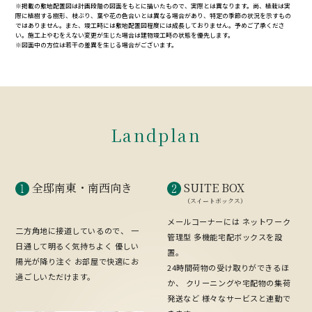
※掲載の敷地配置図は計画段階の図面をもとに描いたもので、実際とは異なります。尚、植栽は実
際に植樹する樹形、枝ぶり、葉や花の色合いとは異なる場合があり、特定の季節の状況を示すもの
ではありません。また、竣工時には敷地配置図程度には成長しておりません。予めご了承くださ
い。施工上やむをえない変更が生じた場合は建物竣工時の状態を優先します。
※図面中の方位は若干の差異を生じる場合がございます。
Landplan
全邸南東・
南西向き
SUITE BOX
（スイートボックス）
メールコーナーには
ネットワーク
二方角地に接道しているので、
一
管理型
多機能宅配ボックスを設
日通して明るく気持ちよく
優しい
置。
陽光が降り注ぐ
お部屋で快適にお
24時間荷物の受け取りができるほ
過ごしいただけます。
か、
クリーニングや宅配物の集荷
発送など
様々なサービスと連動で