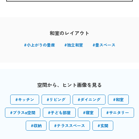
和室
のレイアウト
#小上がりの畳座
#独立和室
#畳スペース
空間から、ヒント画像を見る
#キッチン
#リビング
#ダイニング
#和室
#プラスα空間
#子ども部屋
#寝室
#サニタリー
#収納
#テラススペース
#玄関