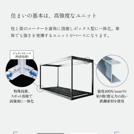
住まいの基本は、高強度なユニット
ユニットを連結し、強固な構造体へ
柱と梁のコーナーを直角に溶接しボックス型に一体化。単
ユニット同士を上下左右に組み上げ、一体化させた構造体
体でも強さを発揮するユニットがベースになります。
に。鉄骨・ボルトを通じ地震エネルギーを分散させ、大き
な揺れにも耐えることができます。