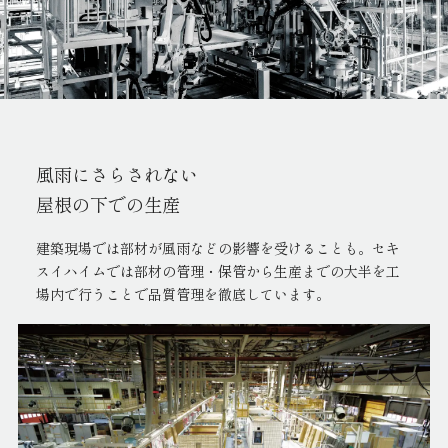
風雨にさらされない
先進技術と熟練工の技術を
屋根の下での生産
掛け合わた施工
建築現場では部材が風雨などの影響を受けることも。セキ
先進技術を駆使しつつ、細やかな作業工程では専任の熟練
スイハイムでは部材の管理・保管から生産までの大半を工
工が施工を行うことで、高精度で安定した品質を保持して
場内で行うことで品質管理を徹底しています。
います。