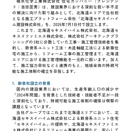
積水化学工業株式会社 住宅カンパニー（プレジデン
ト：吉田匡秀）は、建設業界における深刻な担い手不足
の解決に向けた取り組みとして、北海道エリアで当社初
となる施工プラットフォーム会社「北海道セキスイハイ
ム建設株式会社」を、2026年7月1日付で設立します。
これまで、北海道セキスイハイム株式会社、北海道セ
キスイファミエス株式会社、株式会社アーキテックプラ
ンニングの3社に分散していた工事・施工管理技術者を集
約し、鉄骨系ユニット工法・木造軸組工法による新築住
宅の施工から、リフォーム工事の施工管理まで、北海道
エリアにおける施工管理機能を一元的に担います。加え
て、施工協力会社などと連携のもと、地域全体の持続可
能な施工体制の確立を目指します。
1．新会社設立の背景
国内の建設業界においては、生産年齢人口の減少や
「2024年問題」を背景とした技術者・技能者不足が一段
と深刻化しており、持続可能な施工体制の確保は喫緊の
課題となっています。
当社グループではこれまで北海道エリアにおいて、北
海道セキスイハイム株式会社による鉄骨系ユニット住宅
「セキスイハイム」の提供や、北海道セキスイファミエ
ス株式会社によるリフォーム事業の展開など、安心して