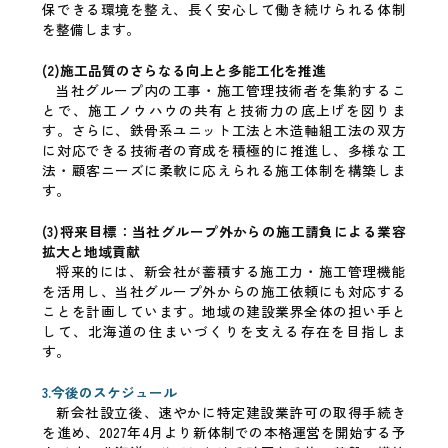
保できる環境を整え、長く安心して働き続けられる体制
を整備します。
(2)施工品質のさらなる向上と多能工化を推進
当社グループ内の工事・施工管理技術者を集約するこ
とで、施工ノウハウの共有と技術力の底上げを図りま
す。さらに、鉄骨系ユニット工法と木造軸組工法の双方
に対応できる技術者の育成を積極的に推進し、多様な工
法・顧客ニーズに柔軟に応えられる施工体制を構築しま
す。
(3)将来目標：当社グループ外からの施工請負による業容
拡大と地域貢献
将来的には、新会社が蓄積する施工力・施工管理機能
を活用し、当社グループ外からの施工依頼にも対応する
ことを計画しています。地域の建設業界全体の担い手と
して、北海道の住まいづくりを支える存在を目指しま
す。
3.今後のスケジュール
新会社設立後、速やかに特定建設業許可の取得手続き
を進め、2027年4月より新体制での本格運営を開始する予