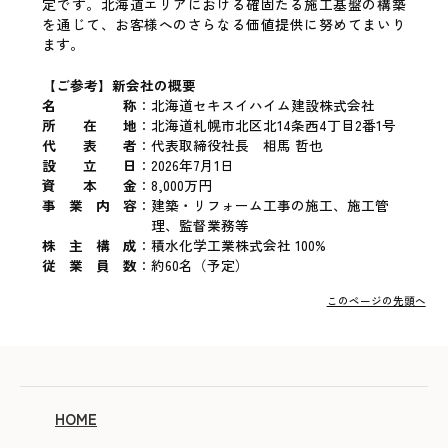
定です。北海道エリアにおける確固たる施工基盤の構築
を通じて、お客様へのさらなる価値提供に努めてまいり
ます。
【ご参考】新会社の概要
名称
：
北海道セキスイハイム建設株式会社
所在地
：
北海道札幌市北区北14条西4丁目2番1号
代表者
：
代表取締役社長 相馬 哲也
設立日
：
2026年7月1日
資本金
：
8,000万円
事業内容
：
建築・リフォーム工事の施工、施工管
理、監督業務等
株主構成
：
積水化学工業株式会社 100%
従業員数
：
約60名（予定）
このページの先頭へ
HOME