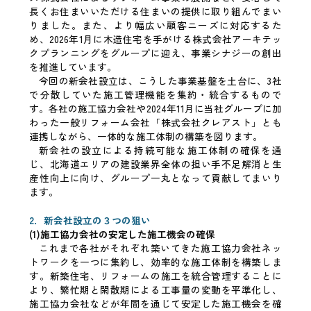
長くお住まいいただける住まいの提供に取り組んでまい
りました。また、より幅広い顧客ニーズに対応するた
め、2026年1月に木造住宅を手がける株式会社アーキテッ
クプランニングをグループに迎え、事業シナジーの創出
を推進しています。
今回の新会社設立は、こうした事業基盤を土台に、3社
で分散していた施工管理機能を集約・統合するもので
す。各社の施工協力会社や2024年11月に当社グループに加
わった一般リフォーム会社「株式会社クレアスト」とも
連携しながら、一体的な施工体制の構築を図ります。
新会社の設立による持続可能な施工体制の確保を通
じ、北海道エリアの建設業界全体の担い手不足解消と生
産性向上に向け、グループ一丸となって貢献してまいり
ます。
2．新会社設立の３つの狙い
(1)施工協力会社の安定した施工機会の確保
これまで各社がそれぞれ築いてきた施工協力会社ネッ
トワークを一つに集約し、効率的な施工体制を構築しま
す。新築住宅、リフォームの施工を統合管理することに
より、繁忙期と閑散期による工事量の変動を平準化し、
施工協力会社などが年間を通じて安定した施工機会を確