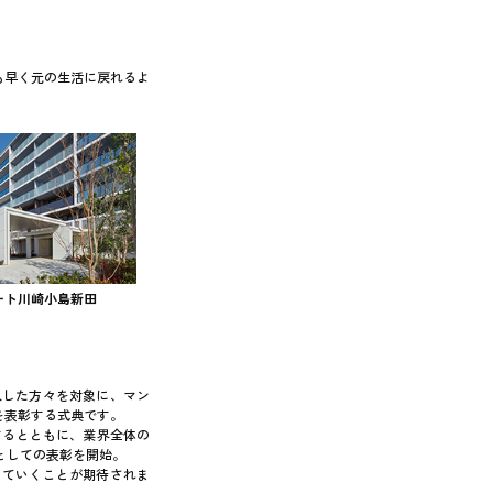
も早く元の生活に戻れるよ
ート川崎小島新田
入した方々を対象に、マン
を表彰する式典です。
するとともに、業界全体の
」としての表彰を開始。
していくことが期待されま