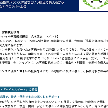
 常務執行役員
ンシャル事業統括部長 八木健次 コメント】
AWARD 2026」において、昨年に引き続き2年連続での受賞、今年は「品質と価格の
変光栄に存じます。
ョンを購入いただいたお客様からのご評価によるものであり、当社の住まいづくり
誇りに思うとともに、功績を支えてくれた社員一人ひとりに心より深い敬意と感謝
合力を活かした積水化学のまちづくり「Safe：基盤整備による安心・安全」「Sou
nd：維持管理」をコンセプトに、お客様目線を大切に、安全性・利便性・快適性を備
ランスに優れた住まいの提供を通じて、お客様のより良い暮らしと持続可能な社会
ド『ハイムスイート』の特長
術の活用で、快適・便利で安心な暮らしをサポート
※2
MU
」を活用した独自のタウンマネジメントを展開。先進のIoT技術等を活用し
ティ支援など、快適・便利・安心して暮らせる環境を提供するとともに、時代に合