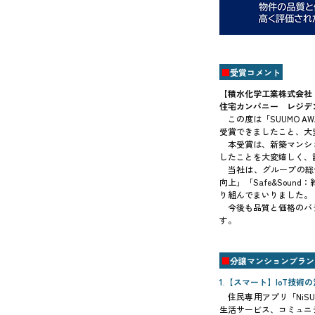
■
受賞コメント
【積水化学工業株式会社
住宅カンパニー レジデ
この度は「SUUMO 
受賞できましたこと、大
本受賞は、新築マンシ
したことを大変嬉しく、
当社は、グループの総
向上」「Safe&Sou
り組んでまいりました。
今後も品質と価格のバ
す。
■
分譲マンションブラン
1.【スマート】IoT技
住民専用アプリ「NiSU
生活サービス、コミュニ