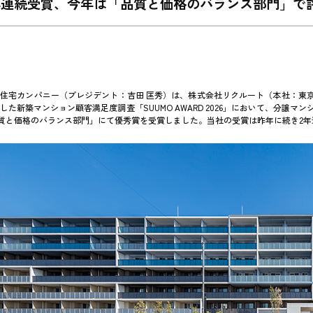
年連続受賞、今年は「品質と価格のバランス部門」で
 住宅カンパニー（プレジデント：吉田 匡秀）は、株式会社リクルート（本社：東
した新築マンション顧客満足度調査「SUUMO AWARD 2026」において、分譲マ
質と価格のバランス部門」にて優秀賞を受賞しました。当社の受賞は昨年に続き2年