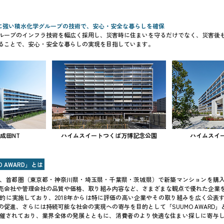
害に強い積水化学グループの技術で、安心・安全な暮らしを確保
ループのインフラ技術を幅広く採用し、災害時に住まいを守るだけでなく、災害後
ることで、安心・安全な暮らしの実現を目指しています。
成田NT
ハイムスイートつくば万博記念公園
ハイムスイ
 AWARD」とは
RD」は、首都圏（東京都・神奈川県・埼玉県・千葉県・茨城県）で新築マンションを購
売会社や管理会社の品質や価格、取り組み内容など、さまざまな観点で優れた企業
継続的に実施しており、2018年からは特に評価の高い企業やその取り組みを広く公表
促進、さらには持続可能な社会の実現への寄与を目的として「SUUMO AWARD
も開催されており、業界全体の発展とともに、消費者のより快適な住まい探しに寄与