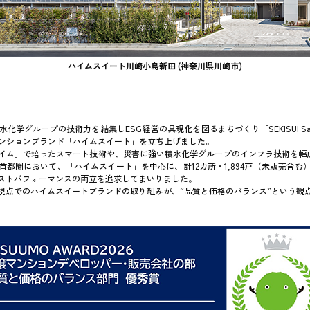
ハイムスイート川崎小島新田 (神奈川県川崎市)
化学グループの技術力を結集しESG経営の具現化を図るまちづくり「SEKISUI Safe&So
譲マンションブランド「ハイムスイート」を立ち上げました。
イム」で培ったスマート技術や、災害に強い積水化学グループのインフラ技術を幅
首都圏において、「ハイムスイート」を中心に、計12カ所・1,894戸（未販売含む
ストパフォーマンスの両立を追求してまいりました。
視点でのハイムスイートブランドの取り組みが、“品質と価格のバランス”という観