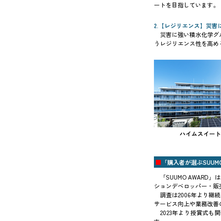
ートを目指しています。
2.【レジリエンス】災
災害に強い積水化学グ
うレジリエンス性を高め
ハイムスイート
■
「購入者が選ぶSUUMO
「SUUMO AWA
ションデベロッパー・販
調査は2006年より
サービス向上や業務改善の
2023年より授賞式