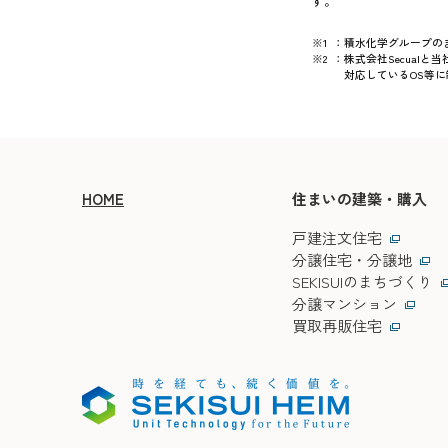
す。
※1
：
積水化学グループのまちづく
※2
：
株式会社Secual
対応しているOS等
HOME
住まいの建築・購入
戸建注文住宅
分譲住宅・分譲地
SEKISUIのまちづくり
分譲マンション
買取再販住宅