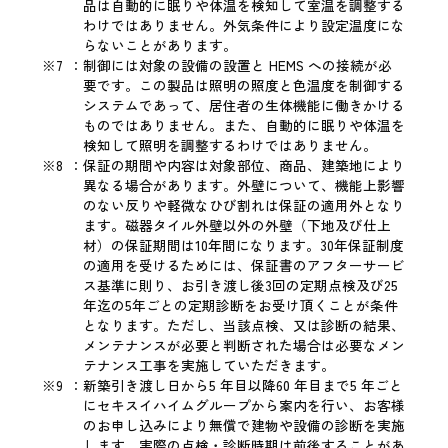
品は自動的に眠りや体温を検知して室温を調整する
わけではありません。外気条件により設定温度にな
らないことがあります。
※7
：
制御には対象の設備の設置と HEMS への接続が必
要です。この製品は照明の照度と色温度を制御する
システムであって、居住者の生体機能に働きかける
ものではありません。また、自動的に眠りや体温を
検知して照明を調整するわけではありません。
※8
：
保証の期間や内容は対象部位、商品、建築地により
異なる場合があります。外壁について、機能上影響
のない反りや軽微なひび割れは保証の適用外となり
ます。磁器タイル外壁以外の外壁（下地及び仕上
材）の保証期間は10年間になります。30年保証制度
の適用を受けるためには、保証書のアフターサービ
ス基準に則り、お引き渡し後3回の定期点検及び25
年迄の5年ごとの定期診断をお受け頂くことが条件
となります。ただし、当該点検、又は診断の結果、
メンテナンスが必要と判断された場合は必要なメン
テナンス工事を実施していただきます。
※9
：
新築引き渡し日から5 年目以降60 年目まで5 年ごと
にセキスイハイムグループから案内を行い、お客様
のお申し込みにより無償で建物や設備の診断を実施
します。実際の点検・診断時期は前後することがあ