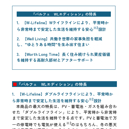
『パルフェ WLエディション』の特長
1．【W-Lifeline】Wライフラインにより、平常時か
※2
ら非常時まで安定した生活を維持する安心
設計
2．【Well Living】共働き世帯の家事負担を軽減
し、“ゆとりある時間”を生み出す住まい
3．【Worth Long Time】長く住み続けられ資産価値
を維持する高耐久部材とアフターサポート
■
『パルフェ WLエディション』の特長
1．【W-Lifeline】ダブルライフラインにより、平常時か
※2
ら非常時まで安定した生活を維持する安心
設計
本商品の最大の特長は、PV・蓄電池・ガスを組み合わ
せた「ダブルライフライン」により、平常時から非常時
まで安定した生活を維持できる点です。PVと蓄電池で万
※2
一の停電時でも電気が使える
のはもちろん、冬の悪天