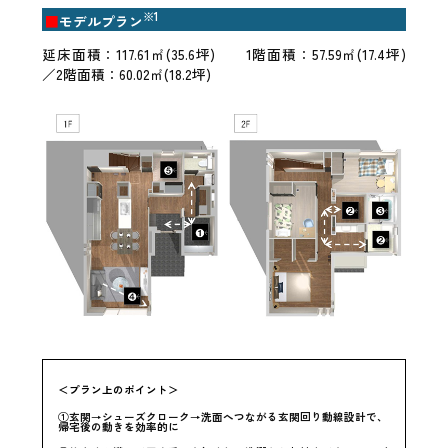
※1
■
モデルプラン
延床面積：117.61㎡(35.6坪) 1階面積：57.59㎡(17.4坪)
／2階面積：60.02㎡(18.2坪)
＜プラン上のポイント＞
①玄関→シューズクローク→洗面へつながる玄関回り動線設計で、
帰宅後の動きを効率的に