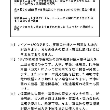
②乾太くん導入で干す手間を無くし、洗濯から収納までをスムーズ
につなぐ効率的な洗濯動線を実現
③水回りの2階配置で日常生活の中でONとOFFの切替に役立つ仕掛
け
④鉄骨ユニット工法で叶える、コーナーの大開口で広く感じる ゆ
とりと抜け感の演出
⑤ヌックはゆとり時間をそれぞれが楽しむ ちょうどいい距離感に
配置
※1
：
イメージCGであり、実際の仕様と一部異なる場合
があります。また画像内の家具・家電は取引対象に
含まれておりません。
※2
：
PVの発電量や蓄電池の充電残量が使用量や出力を
上回る場合のみです。天候、季節、使用量、同時使
用量（出力）によっては利用できない機器が発生し
ます。またセンサーや調光機能を搭載した照明や家
電の機種により動作しない場合があります。生命に
関わる機器（医療機器等）は別途電源の確保が必要
です。
※3
：
停電時は太陽光・蓄電池の電気とガスを使用し、給
湯可能。ガス停止時は太陽光・蓄電池・電力会社の
電気を使用し、給湯可能。なお、蓄電池の充電残量
が使用量や出力を下回る場合は使えません。