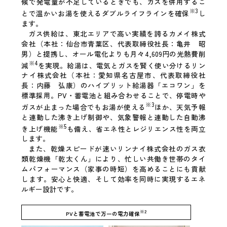
候で発電量が不足しているときでも、ガスを併用するこ
※3
とで温かいお湯を使えるダブルライフラインを確保
し
ます。
ガス供給は、東北エリアで高い実績を誇るカメイ株式
会社（本社：仙台市青葉区、代表取締役社長：亀井 昭
男）と提携し、オール電化よりも月々4,609円の光熱費削
※4
減
を実現。給湯は、電気とガスを賢く使い分けるリン
ナイ株式会社（本社：愛知県名古屋市、代表取締役社
長：内藤 弘康）のハイブリット給湯器「エコワン」を
標準採用。PV・蓄電池と組み合わせることで、停電時や
※3
ガスが止まった場合でもお湯が使える
ほか、天気予報
と連動した沸き上げ制御や、気象警報と連動した自動沸
※5
き上げ機能
も備え、省エネ性とレジリエンス性を両立
します。
また、乾燥スピードが速いリンナイ株式会社のガス衣
類乾燥機「乾太くん」により、忙しい共働き世帯のタイ
ムパフォーマンス（家事の時短）を高めることにも貢献
します。安心と快適、そして効率を同時に実現するエネ
ルギー設計です。
※2
PVと蓄電池で万一の電力確保