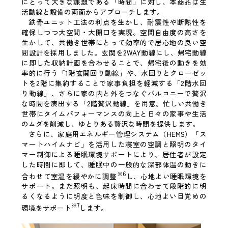
にとって大きな課題である「時間」に対し、本商品は生
活動線と設備の両面からアプローチします。
鉄骨ユニット工法の利点を生かし、耐震性や断熱性を
確保しつつ大空間・大開口を実現。空間自由度の高さを
生かして、共働き世帯にとって効率的で居心地の良い空
間設計を採用しました。玄関を2WAY動線にし、帰宅動線
に即した収納計画を合わせることで、帰宅後の動きを効
率的に行う「1階玄関回り動線」や、水回りとクローゼッ
トを2階に集約することで家事負担を軽減する「2階水回
り動線」、さらに家の内と外をつなぐバルコニーで贅沢
な時間を演出する「2階贅沢動線」を用意。忙しい共働き
世帯にタイムパフォーマンスの向上と日々の家事や生活
のムダを削減し、ゆとりある贅沢な時間を提供します。
さらに、家庭用エネルギー管理システム（HEMS）「ス
マートハイムナビ」を活用した寝室の空調と照明のタイ
マー制御による睡眠環境サポートにより、居住者が設定
した時間に即して、睡眠中の一般的な深部体温の動きに
※6
合わせて室温を緩やかに調整
し、心地よい睡眠環境を
サポート。また照明も、起床時間に合わせて段階的に明
るくなるように明度と色味を制御し、心地よい目覚めの
※7
環境をサポート
します。