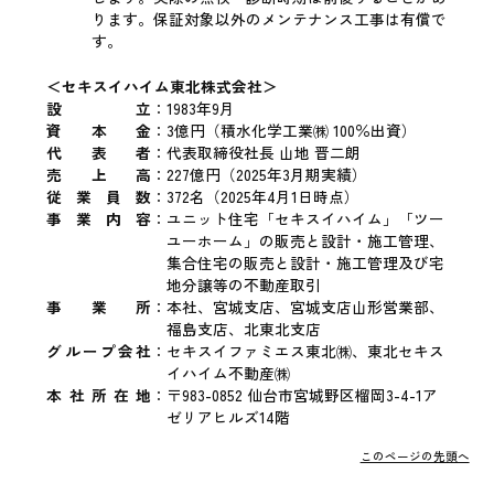
ります。保証対象以外のメンテナンス工事は有償で
す。
＜セキスイハイム東北株式会社＞
設立
：
1983年9月
資本金
：
3億円（積水化学工業㈱ 100％出資）
代表者
：
代表取締役社長 山地 晋二朗
売上高
：
227億円（2025年3月期実績）
従業員数
：
372名（2025年4月1日時点）
事業内容
：
ユニット住宅「セキスイハイム」「ツー
ユーホーム」の販売と設計・施工管理、
集合住宅の販売と設計・施工管理及び宅
地分譲等の不動産取引
事業所
：
本社、宮城支店、宮城支店山形営業部、
福島支店、北東北支店
グループ会社
：
セキスイファミエス東北㈱、東北セキス
イハイム不動産㈱
本社所在地
：
〒983-0852 仙台市宮城野区榴岡3-4-1ア
ゼリアヒルズ14階
このページの先頭へ