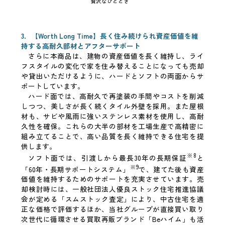
贅沢なひととき
3．【Worth Long Time】長く住み続けられ資産価値を維
持する高耐久部材とアフターサポート
さらに本商品は、建物の資産価値を長く維持し、ライ
フスタイルの変化で家を住み替えることになっても売却
や貸出いただけるように、ハードとソフトの両面からサ
ポートしています。
ハード面では、高耐久で再塗装の手間やコストを削減
しつつ、美しさが長く続くタイル外壁を採用。また屋根
材も、サビや風雨に強いステンレス素材を使用し、高耐
久性を確保。これらの大半の部材を工場生産で高精密に
組み立てることで、高い品質を長く維持できる住宅を提
供します。
※8
ソフト面では、引渡しから最長30年の長期保証
と
※9
「60年・長期サポートシステム」
で、建てた後も資産
価値を維持するためのサポートを充実させています。売
却検討時には、一般社団法人優良ストック住宅推進協議
会が定める「スムストック査定」により、中古住宅を適
正な価格で評価するほか、当社グループが直接買い取り
次世代に循環させる買取再販ブランド「Beハイム」も活