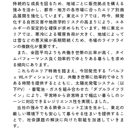
持続的な成長を図るため、地域ごとに販売拠点を構える
強みを活かし、都市・地方の各市場に合ったエリア別商
品展開を強化しています。東北エリアでは、昨今、頻発
化する自然災害や地政学的リスクの高まりにより、エネ
ルギーの安定的な確保が求められています。特に東北エ
リアでは、寒冷による暖房負荷が大きく、地域によって
は雪などの悪天候が長期間続くため、冬場のライフライ
ンの複数化が重要です。
また、全国平均よりも共働き世帯の比率が高く、タイ
ムパフォーマンス良く効率的でゆとりある暮らしを求め
る傾向にあります。
これらのエリア特徴を踏まえ、今回発売する『パルフ
ェ WLエディション』では、共働き世帯に効率的でゆとり
ある時間を提供するとともに、太陽光発電システム（以
下PV）・蓄電池・ガスを組み合わせた「ダブルライフラ
イン」により、平常時から非常時まで幅広い暮らしのシ
ーンに対応できるレジリエンス性を実現しました。
当社の強みである鉄骨ユニット工法を生かし、東北の
厳しい環境下でも安心して暮らせる住まいを提供するこ
とで、社会課題の解決に向けた取組を加速していきま
す。