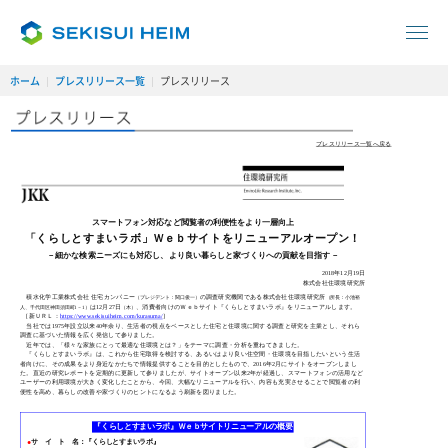
ホーム
プレスリリース一覧
プレスリリース
プレスリリース一覧へ戻る
スマートフォン対応など閲覧者の利便性をより一層向上
「くらしとすまいラボ」Ｗｅｂサイトをリニューアルオープン！
－細かな検索ニーズにも対応し、より良い暮らしと家づくりへの貢献を目指す－
2018年12月19日
株式会社住環境研究所
積水化学工業株式会社 住宅カンパニー
の調査研究機関である株式会社住環境研究所
（プレジデント：関口俊一）
（所長：小池裕
は12月27日
、消費者向けのＷｅｂサイト『くらしとすまいラボ』をリニューアルします。
人、千代田区神田須田町1－1）
（木）
[新ＵＲＬ：
https://www.sekisuiheim.com/kurasuma/
]
当社では1975年設立以来40年余り、生活者の視点をベースとした住宅と住環境に関する調査と研究を主業とし、それら
調査に基づいた情報を広く発信して参りました。
近年では、「様々な家族にとって最適な住環境とは？」をテーマに調査・分析を重ねてきました。
『くらしとすまいラボ』は、これから住宅取得を検討する、あるいはより良い住空間・住環境を目指したいという生活
者向けに、その成果をより身近なかたちで情報提供することを目的としたもので、2016年2月にサイトをオープンしまし
た。直近の研究レポートを定期的に更新して参りましたが、サイトオープン以来2年が経過し、スマートフォンの活用など
ユーザーの利用環境が大きく変化したことから、今回、大幅なリニューアルを行い、内容も充実させることで閲覧者の利
便性を高め、暮らしの改善や家づくりのヒントになるよう刷新を図りました。
『くらしとすまいラボ』Ｗｅｂサイトリニューアルの概要
●
サ イ ト 名：『くらしとすまいラボ』