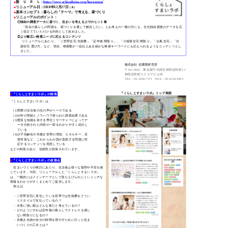
●
新 Ｕ Ｒ Ｌ：
https://www.sekisuiheim.com/kurasuma/
●
リニューアル日：2018年12月27日
（木）
●
基本コンセプト：暮らしの「テーマ」で考える、家づくり
●
リニューアルのポイント：
①独自の調査データに基づく、住まいを考える上でのヒント集
「現在の暮らしの問題を、家づくりを通じて解決したい」とお考えの一般の方にも、当社独自調査のデータを広
く役立てていただける内容として改めました。
②より幅広い検索ニーズに応えるコンテンツ
リニューアルにあたり、「二世帯住宅 光熱費」「定年後 間取り」、「小規模住宅 間取り」「台風 住宅」「分
譲住宅 選び方」など、現在、検索数が一定以上ある細かな検索キーワードにも応えられるようなコンテンツとし
ました。
株式会社 住環境研究所
〒101-0041 東京都千代田区神田須田町1-1
神田須田町スクエアビル8F
TEL：03-3256-7571 FAX：03-3256-5993
『くらしとすまいラボ』トップ画面
■
『くらしとすまいラボ』の特長
『くらしとすまいラボ』は、
(1)
実際の生活者の生の声がベースである
(2)
43年の実績とノウハウで得られた調査結果である
(3)
豊富な知識を有する専任リサーチャーによってデ
ータ分析された内容の一部をわかりやすく紹介し
ている
(4)
少子高齢化や共働き世帯の増加、エネルギー、災
害対策など、これからわが国が直面する問題に対
応するコンテンツを用意している
などの特長があり、信頼性が担保されています。
■
『くらしとすまいラボ』の改善点
住まいづくりの検討にあたり、生活者は様々な疑問や不安を感
じています。今回、リニューアルした『くらしとすまいラボ』
は、一般的にはメインテーマとして取り上げられにくいニッチな
情報をわかりやすくまとめてご提供します。
例えば、
・
二世帯住宅に居住している世帯では光熱費をどうい
うスタイルで支払っているの？
・
水害に強い家はどんな家だと考えているの？
・
どのようにすれば定年後の暮らしでストレスを感じ
ない間取りになるの？
・
共働き夫婦が自分の時間を増やすために行った住ま
いづくりの工夫とは？