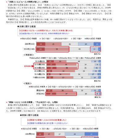
●
「夫婦といえども一人の時間が欲しい」が増加
夫婦に関する意識を調べるため、【A】「夫婦といえども一人の時間がほしい、それでこそ仲良く暮らせる」と、【B】
「会話があってこそ分かり合える、共有の時間を多く持ちたい」の、どちらの考えに近いかについて聞きました。2000年
の調査では【A】系統
が39％、【B】系統
（「ほとんどAの意見」と「Aに近い」の合計、以下同じ）
（「ほとんどBの意見」と「Bに近い」の合
が35％と比較的均衡していましたが、今回の調査では【A】系統は 51％、【B】系統が 16％となり、【A】系
計、以下同じ）
統の方が3倍以上も多い結果となりました。
年齢別では、【A】系統は定年前後の55～59歳、60～64歳で高ポイントとなっていました。また、性別では、男性より女
性の方が【A】系統が多く、より自立志向が高いことがうかがえます。
●
「家族一人ひとりの生活尊重」「子は自立すべき」も増加
家族に関する意識調査として、【A】「家庭では家族一人ひとりの生活を尊重したい」、【B】「家庭では家族のまとま
りを第一に大切にしたい」のどちらを希望するか聞きました。今回の調査では、【A】系統が46％、【B】系統は27％でし
た。2000年の調査
と比較すると、独立志向が強まっていることが分かります。
（【A】系統が29％、【B】系統は54％）