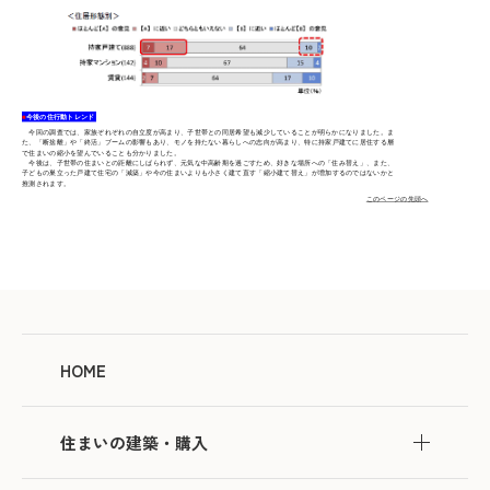
■
今後の住行動トレンド
今回の調査では、家族ぞれぞれの自立度が高まり、子世帯との同居希望も減少していることが明らかになりました。ま
た、「断捨離」や「終活」ブームの影響もあり、モノを持たない暮らしへの志向が高まり、特に持家戸建てに居住する層
で住まいの縮小を望んでいることも分かりました。
今後は、子世帯の住まいとの距離にしばられず、元気な中高齢期を過ごすため、好きな場所への「住み替え」、また、
子どもの巣立った戸建て住宅の「減築」や今の住まいよりも小さく建て直す「縮小建て替え」が増加するのではないかと
推測されます。
このページの先頭へ
HOME
住まいの建築・購入