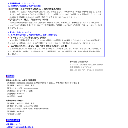
＜中高齢期の過ごし方について＞
2．自立度アップの背景は中高年の元気化
●
どの年代も「あと10年仕事を続ける」、就業年齢は上昇傾向
現在働いている方に「何歳まで仕事を続けたいか」尋ねたところ、50代は75％が「60代まで仕事を続ける」と回答
しました。60代では51％が「70代まで仕事を続ける」、70代以上では53％が「80代以上まで仕事を続ける」と、いず
れの年代でも半数以上の人があと10年近く働きたいと考えていることがわかりました。
●
定年後に向けて「体力」「生きがい」の準備
6割以上の人が定年後の生活に向けて何らかの準備をしており、具体的には「趣味･生きがいづくり」「体力づく
り」がそれぞれ3割超で最多となり、次いで「生活費試算」「退職金」がそれぞれ約3割弱、「脳トレーニング」も2割
を超えていました。
＜暮らし・住まいについて＞
3．モノを持たない暮らしの志向が増加し、住まいの縮小望む
●
「すっきりシンプルに暮らしたい」が増加
モノに関する意識を調査したところ、2000年の調査に比べ不要なものは処分し「すっきりシンプル」な生活を望む
人は13ポイント増加し、スペースの許す限り「モノをとっておく」と回答した人は36ポイント減少しました。
●
「広い家に住みたい」よりも「コンパクトな家に住みたい」が多数
住まいの広さについて調査したところ、20％が「今よりコンパクトな家」を、16％が「今より広い家」を希望して
おり、縮小希望の方が多いことがわかりました。住居形態別では、特に持家戸建て層で住まい縮小希望が多い傾向に
ありました。
株式会社 住環境研究所
〒101-0041 東京都千代田区神田須田町1-1
神田須田町スクエアビル8F
TEL：03-3256-7571 FAX：03-3256-5993
■
調査概要
中高年の生活・住まい関する意識調査
調査目的：家族価値観･生活価値観の時系列変化 等を捉え、今後の住行動トレンドを探る
調査対象：50代以上、既婚、男女
調査エリア：全国
（うち53％が三大都市圏）
調査方法：インターネット調査
調査時期：2018年9月
有効回答：1,180件
＜比較データの概要＞
調査対象：50代以上、既婚、男女
調査エリア：全国
（うち54％が三大都市圏）
調査方法：郵送アンケート調査
（総合住宅展示場来場者）
調査時期：2000年8月
有効回答：545件
■
調査結果の概要
＜家族観について＞
1．家族それぞれの自立度が高まる