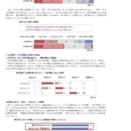
また、子どもに関する意識についても、【A】「子どもは社会人になったら自立べきだ
」、【B】「子ど
（家を出るべきだ）
もが結婚してもできればいっしょに
暮らしたい」、のどちらの考えに近いか探りました。今回の調査では【A】系
（近くで）
統が50％、【B】系統は13％でした。2000年の調査
と比較すると、親子間においても独立志向
（【A】系統40％、【B】系統32％）
が強まっていることが判明しました。
2．自立度アップの背景は中高年の元気化
●
どの年代も「あと10年仕事を続ける」、就業年齢は上昇傾向
今回の調査では新たに、現在働いている方を対象に「何歳まで仕事を続けますか」という質問を行いました。50代は
「60代まで仕事を続ける」が 75％で、うち「65-69歳まで仕事を続ける」と回答した方が49％を占めていました。60代は
「70代まで仕事を続ける」が51％、70代以上は「80代以上まで仕事を続ける」が53％と、いずれの年代でも半数以上の人
があと10年近く働きたいと考えていることがわかりました。
●
定年後に向けて「体力」「生きがい」の準備
同じく「定年に向けて準備していること
」について聞きました。その結果、「何も準備してい
（退職者は準備していたこと）
ない」と答えた人は36％で、6割以上の人が定年後の生活に向けて何らかの準備をしていることが分かりました。具体的に
は「趣味や生きがいをつくる」「体力をつける、足腰を鍛える」がそれぞれ3割超で最多となり、「今後の日常生活にかか
る費用の試算」「退職金や年金見込み額の試算」がそれぞれ約3割弱、「頭をつかう、脳トレーニングをする」も2割を超
えていました。