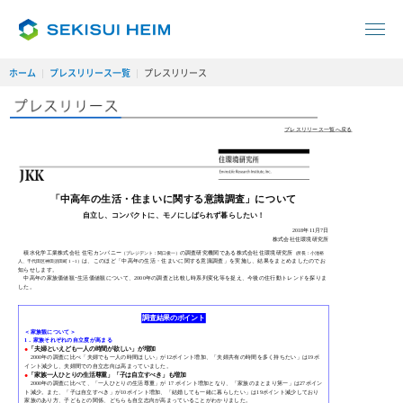
ホーム
プレスリリース一覧
プレスリリース
プレスリリース一覧へ戻る
「中高年の生活・住まいに関する意識調査」について
自立し、コンパクトに、モノにしばられず暮らしたい！
2018年11月7日
株式会社住環境研究所
積水化学工業株式会社 住宅カンパニー
の調査研究機関である株式会社住環境研究所
（プレジデント：関口俊一）
（所長：小池裕
は、このほど「中高年の生活・住まいに関する意識調査」を実施し、結果をまとめましたのでお
人、千代田区神田須田町 1－1）
知らせします。
中高年の家族価値観･生活価値観について、2000年の調査と比較し時系列変化等を捉え、今後の住行動トレンドを探りま
した。
調査結果のポイント
＜家族観について＞
1．家族それぞれの自立度が高まる
●
「夫婦といえども一人の時間が欲しい」が増加
2000年の調査に比べ「夫婦でも一人の時間ほしい」が12ポイント増加、「夫婦共有の時間を多く持ちたい」は19ポ
イント減少し、夫婦間での自立志向は高まっていました。
●
「家族一人ひとりの生活尊重」「子は自立すべき」も増加
2000年の調査に比べて、「一人ひとりの生活尊重」が 17 ポイント増加となり、「家族のまとまり第一」は27ポイン
ト減少。また、「子は自立すべき」が10ポイント増加、「結婚しても一緒に暮らしたい」は19ポイント減少しており
家族のあり方、子どもとの関係、どちらも自立志向が高まっていることがわかりました。