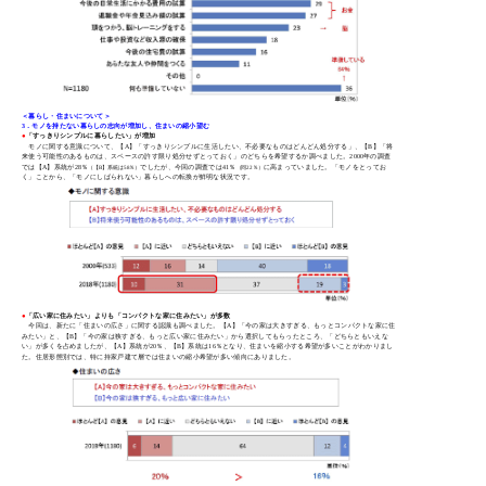
＜暮らし・住まいについて＞
3．モノを持たない暮らしの志向が増加し、住まいの縮小望む
●
「すっきりシンプルに暮らしたい」が増加
モノに関する意識について、【A】「すっきりシンプルに生活したい、不必要なものはどんどん処分する」、【B】「将
来使う可能性のあるものは、スペースの許す限り処分せずとっておく」のどちらを希望するか調べました。2000年の調査
では【A】系統が28％
でしたが、今回の調査では41％
に高まっていました。「モノをとってお
（【B】系統は58％）
（同22％）
く」ことから、「モノにしばられない」暮らしへの転換が鮮明な状況です。
●
「広い家に住みたい」よりも「コンパクトな家に住みたい」が多数
今回は、新たに「住まいの広さ」に関する認識も調べました。【A】「今の家は大きすぎる、もっとコンパクトな家に住
みたい」と、【B】「今の家は狭すぎる、もっと広い家に住みたい」から選択してもらったところ、「どちらともいえな
い」が多くを占めましたが、【A】系統が20％、【B】系統は16％となり、住まいを縮小する希望が多いことがわかりまし
た。住居形態別では、特に持家戸建て層では住まいの縮小希望が多い傾向にありました。