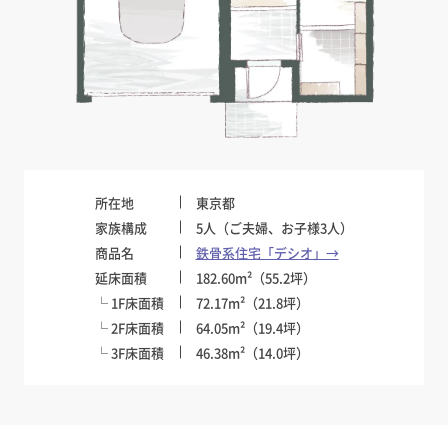
所在地
東京都
家族構成
5人（ご夫婦、お子様3人）
商品名
鉄骨系住宅「デシオ」→
延床面積
182.60m²（55.2坪）
└ 1F床面積
72.17m²（21.8坪）
└ 2F床面積
64.05m²（19.4坪）
└ 3F床面積
46.38m²（14.0坪）