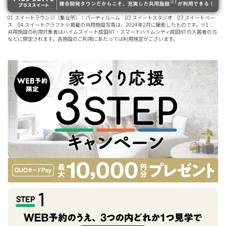
01 スイートラウンジ（集会所）：パーティルーム 02 スイートスタジオ 03 スイートベー
ス 04 スイートクラフト※掲載の共用施設写真は、2024年2月に撮影したものです。※1：
共用施設の利用対象者はハイムスイート成田NT・スマートハイムシティ成田NTの入居者の方
などに限定されます。各施設のご利用にあたっては利用規定がございます。