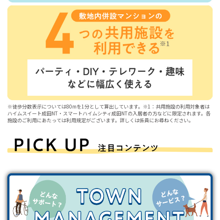
※徒歩分数表示については80mを1分として算出しています。※1：共用施設の利用対象者は
ハイムスイート成田NT・スマートハイムシティ成田NTの入居者の方などに限定されます。各
施設のご利用にあたっては利用規定がございます。詳しくは係員にお尋ねください。