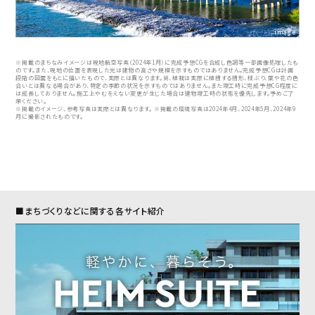
image
※掲載のまちなみイメージは現地航空写真（2024年1月）に完成予想CGを合成し色調等一部画像処理したも
のです。また、現地の位置を表現した光は建物の高さや規模を示すものではありません。完成予想CGは計画
段階の図面をもとに描いたもので、実際とは異なります。尚、植栽は実際に植樹する樹形、枝ぶり、葉や花の色
合いとは異なる場合があり、特定の季節の状況を示すものではありません。また竣工時に完成予想CG程度に
は成長しておりません。施工上やむをえない変更が生じた場合は建物竣工時の状態を優先します。予めご了
承ください。
※掲載のイメージ、参考写真は実際とは異なります。 ※掲載の環境写真は2024年4月、2024年5月、2024年9
月に撮影されたものです。
■まちづくりなどに関する各サイト紹介